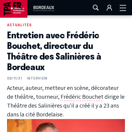
AIX-MARSEILLE
AURAY
CAEN
LA ROCHELLE
BORDEAUX
ROUEN
TOULOUSE
FESTIVAL OFF AVIGNON
ACTUALITÉS
Entretien avec Frédéric
EN TOURNÉE
Bouchet, directeur du
Théâtre des Salinières à
Bordeaux
08/11/21
INTERVIEW
Acteur, auteur, metteur en scène, décorateur
de théâtre, tourneur,
Frédéric Bouchet
dirige le
Théâtre des Salinières qu'il a créé il y a 23 ans
dans la cité Bordelaise.