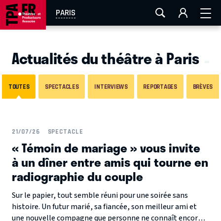
AIX-MARSEILLE
AURAY
CAEN
LA ROCHELLE
PARIS
ROUEN
TOULOUSE
FESTIVAL OFF AVIGNON
Actualités du théâtre à Paris
EN TOURNÉE
TOUTES
SPECTACLES
INTERVIEWS
REPORTAGES
BRÈVES
21/07/26
SPECTACLE
« Témoin de mariage » vous invite
à un dîner entre amis qui tourne en
radiographie du couple
Sur le papier, tout semble réuni pour une soirée sans
histoire. Un futur marié, sa fiancée, son meilleur ami et
une nouvelle compagne que personne ne connaît encore.