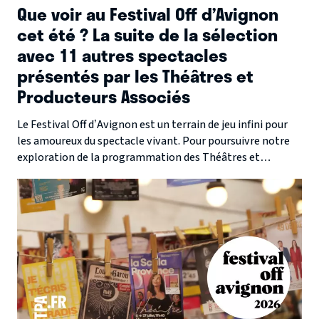
Que voir au Festival Off d’Avignon
cet été ? La suite de la sélection
avec 11 autres spectacles
présentés par les Théâtres et
Producteurs Associés
Le Festival Off d’Avignon est un terrain de jeu infini pour
les amoureux du spectacle vivant. Pour poursuivre notre
exploration de la programmation des Théâtres et
Producteurs Associés, voici onze nouvelles propositions
qui illustrent toute la richesse de cette édition 2026. Du
rire à l’émotion, des grands classiques revisités aux
créations les plus contemporaines, suivez-nous pour
cette seconde étape de notre sélection.