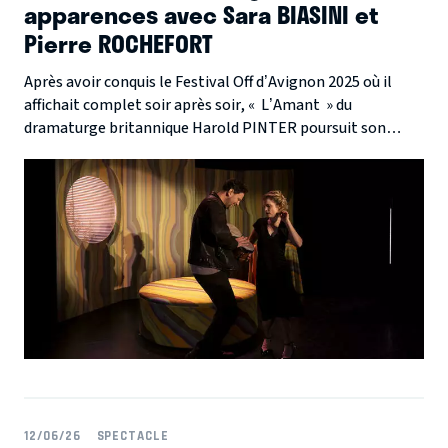
apparences avec Sara BIASINI et
Pierre ROCHEFORT
Après avoir conquis le Festival Off d’Avignon 2025 où il
affichait complet soir après soir, « L’Amant » du
dramaturge britannique Harold PINTER poursuit son
chemin au Théâtre de Paris dans une mise en scène de
Thierry HARCOURT . Entre comédie de mœurs, thriller
psychologique et exploration des territoires du désir, le
spectacle invite le spectateur dans un labyrinthe dont il
ne ressort jamais tout à fait indemne.
12/06/26
SPECTACLE