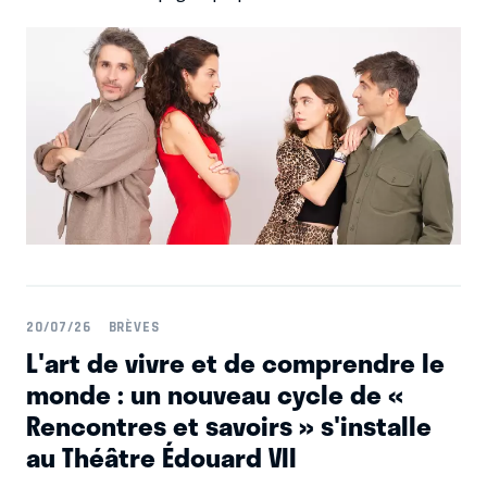
Il ne faut pourtant que quelques minutes à Jean-Luc
LEMOINE auteur de « Témoin de mariage » au Théâtre de
la Gaité Montparnasse, pour faire voler en éclats cette
apparente convivialité.
20/07/26
BRÈVES
L'art de vivre et de comprendre le
monde : un nouveau cycle de «
Rencontres et savoirs » s'installe
au Théâtre Édouard VII