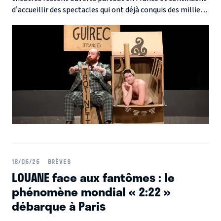
d’accueillir des spectacles qui ont déjà conquis des milliers
de spectateurs. Comédies, drames, spectacles musicaux ou
aventures théâtrales : l’été est l’occasion idéale de
découvrir, ou redécouvrir, ces coups de cœur du public. Voici
notre sélection de spectacles à ne pas manquer cet été.
18/06/26
BRÈVES
LOUANE face aux fantômes : le
phénomène mondial « 2:22 »
débarque à Paris