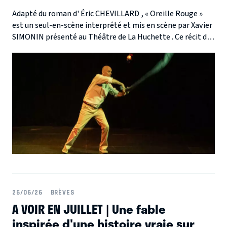
Adapté du roman d' Éric CHEVILLARD , « Oreille Rouge »
est un seul-en-scène interprété et mis en scène par Xavier
SIMONIN présenté au Théâtre de La Huchette . Ce récit de
voyage à contre-courant suit un écrivain casanier envoyé
au Mali à la recherche d'un hypothétique souffle poétique...
26/06/26
BRÈVES
A VOIR EN JUILLET | Une fable
inspirée d'une histoire vraie sur