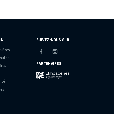
IN
SUIVEZ-NOUS SUR
mières
Facebook
Instagram
inutes
PARTENAIRES
fres
s
lité
hes