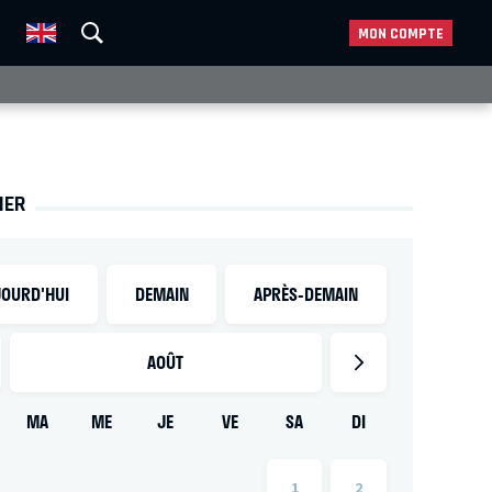
MON COMPTE
IER
OURD'HUI
DEMAIN
APRÈS-DEMAIN
AOÛT
MA
ME
JE
VE
SA
DI
1
2