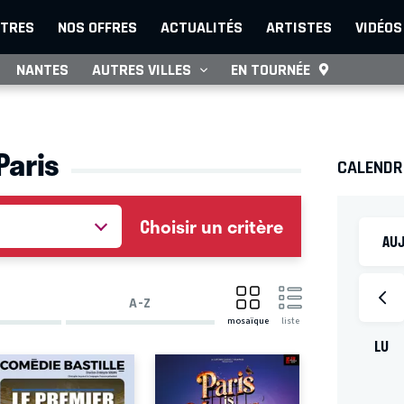
TRES
NOS OFFRES
ACTUALITÉS
ARTISTES
VIDÉOS
NANTES
AUTRES VILLES
EN TOURNÉE
Paris
CALENDR
Choisir un critère
AUJ
A-Z
mosaïque
liste
LU