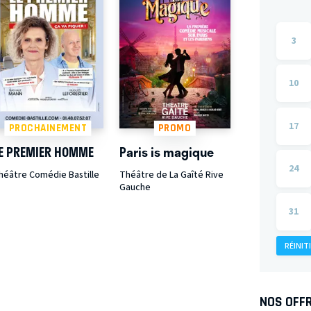
3
10
17
PROCHAINEMENT
PROMO
E PREMIER HOMME
Paris is magique
24
héâtre Comédie Bastille
Théâtre de La Gaîté Rive
Gauche
31
RÉINIT
NOS OFF