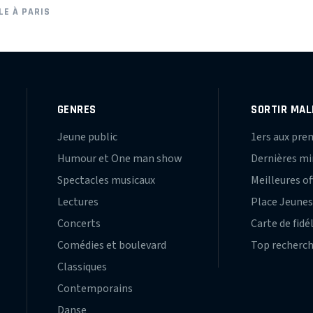
LE À PARIS
GENRES
SORTIR MAL
Jeune public
1ers aux pre
Humour et One man show
Dernières m
Spectacles musicaux
Meilleures of
Lectures
Place Jeune
Concerts
Carte de fidé
Comédies et boulevard
Top recherc
Classiques
Contemporains
Danse