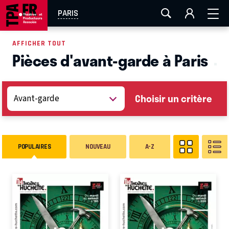
AIX-MARSEILLE
AURAY
CAEN
LA ROCHELLE
PARIS
ROUEN
TOULOUSE
FESTIVAL OFF AVIGNON
AFFICHER TOUT
Pièces d'avant-garde à Paris
EN TOURNÉE
Choisir un critère
POPULAIRES
NOUVEAU
A-Z