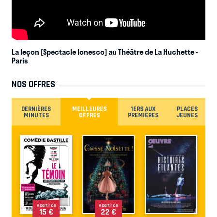
La leçon [Spectacle Ionesco] au Théâtre de La Huchette
-
Paris
NOS OFFRES
DERNIÈRES
MEILLEURES
1ERS AUX
PLACES
MINUTES
OFFRES
PREMIÈRES
JEUNES
À partir de
À partir de
15 €
22 €