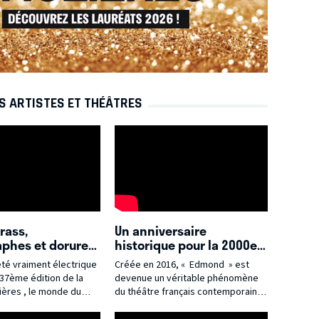
S ARTISTES ET THÉÂTRES
trass,
Un anniversaire
phes et dorures :
historique pour la 2000e
de la 37ème Nuit
de cette pièce
été vraiment électrique
Créée en 2016, « Edmond » est
ères}
contemporaine d'Alexis
devenue un véritable phénomène
MICHALIK désormais culte
ières , le monde du
du théâtre français contemporain.
et adaptée au cinéma}
st donné rendez-vous le
Alexis MICHALIK, souvent surnommé
dans le cadre rococo
le « prince du théâtre privé », y