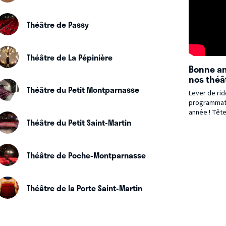
feutré du th
Bergère. L'a
Théâtre de Passy
aux retrouva
commune pou
Théâtre de La Pépinière
Bonne a
nos théât
Théâtre du Petit Montparnasse
Lever de rid
programmati
année ! Tête
Théâtre du Petit Saint-Martin
de talent, a
metteurs en
jeunes compa
artistes sau
Théâtre de Poche-Montparnasse
toucher.
Théâtre de la Porte Saint-Martin