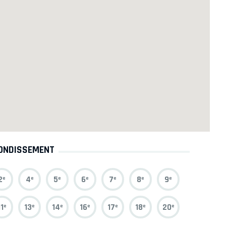
ONDISSEMENT
2
4
5
6
7
8
9
e
e
e
e
e
e
e
11
13
14
16
17
18
20
e
e
e
e
e
e
e