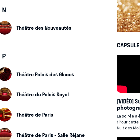
N
Théâtre des Nouveautés
CAPSULE
P
Théâtre Palais des Glaces
Théâtre du Palais Royal
[VIDÉO] S
photogra
au cœur 
Théâtre de Paris
La soirée a 
des Moli
! Pour cette 37ème édition de la
Nuit des Mol
théâtre s'e
Théâtre de Paris - Salle Réjane
4 mai 2026 