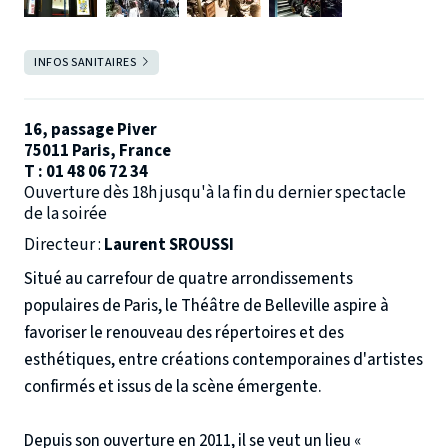
Salle ouverte
INFOS SANITAIRES
FERMER
Pour toute question, n'hésitez pas à nous contacter par mail ->
reservations@theatredebelleville.com
16, passage Piver
75011 Paris, France
T :
01 48 06 72 34
Ouverture dès 18h jusqu'à la fin du dernier spectacle
de la soirée
Directeur
:
Laurent SROUSSI
Situé au carrefour de quatre arrondissements
populaires de Paris, le Théâtre de Belleville aspire à
favoriser le renouveau des répertoires et des
esthétiques, entre créations contemporaines d'artistes
confirmés et issus de la scène émergente.
Depuis son ouverture en 2011, il se veut un lieu «