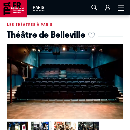
AIX-MARSEILLE
AURAY
CAEN
LA ROCHELLE
PARIS
ROUEN
TOULOUSE
FESTIVAL OFF AVIGNON
LES THÉÂTRES À PARIS
Théâtre de Belleville
EN TOURNÉE