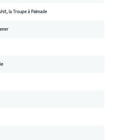
hit, la Troupe à Palmade
amer
ie