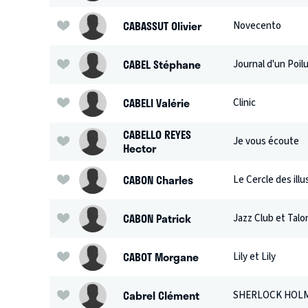
CABASSUT Olivier
Novecento
CABEL Stéphane
Journal d'un Poil
CABELI Valérie
Clinic
CABELLO REYES
Je vous écoute
Hector
CABON Charles
Le Cercle des ill
CABON Patrick
Jazz Club et Talon
CABOT Morgane
Lily et Lily
Cabrel Clément
SHERLOCK HOLMES