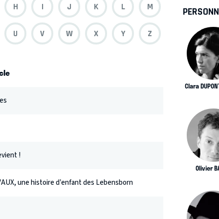
H
I
J
K
L
M
PERSONN
U
V
W
X
Y
Z
cle
Clara DUPO
mes
evient !
Olivier 
UX, une histoire d’enfant des Lebensborn