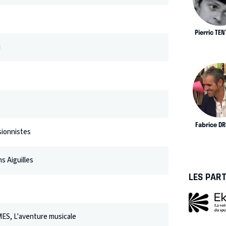
Pierric TE
u
Fabrice D
usionnistes
s Aiguilles
LES PAR
, L'aventure musicale