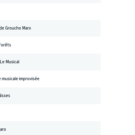
de Groucho Marx
 Forêts
Le Musical
 musicale improvisée
lisses
garo