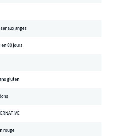
isser aux anges
 en 80 jours
ans gluten
dons
TERNATIVE
on rouge