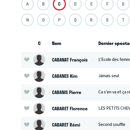
A
B
C
D
E
F
G
N
O
P
Q
R
S
T
C
Nom
Dernier specta
CABANAT François
L'Ecole des fem
CABANES Kim
Jamais seul
CABANIS Pierre
Ca s'en va et ça r
CABARET Florence
LES PETITS CHEVA
CABARET Rémi
Second souffle