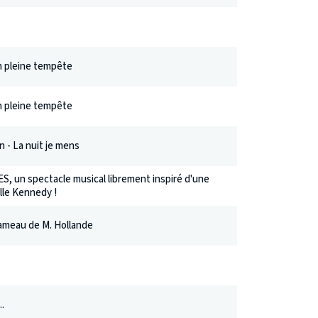
n pleine tempête
n pleine tempête
 - La nuit je mens
 un spectacle musical librement inspiré d'une
ille Kennedy !
ameau de M. Hollande
.