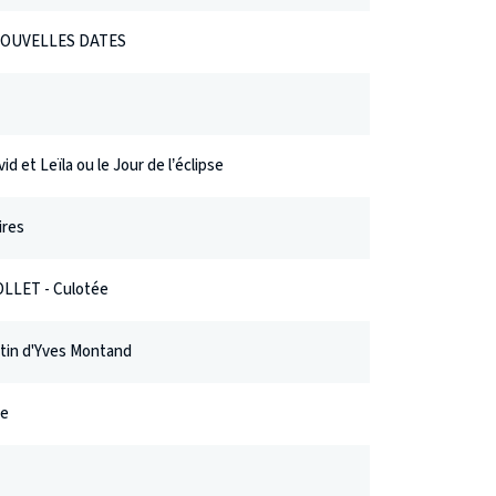
- NOUVELLES DATES
d et Leïla ou le Jour de l’éclipse
ires
LLET - Culotée
stin d'Yves Montand
ie