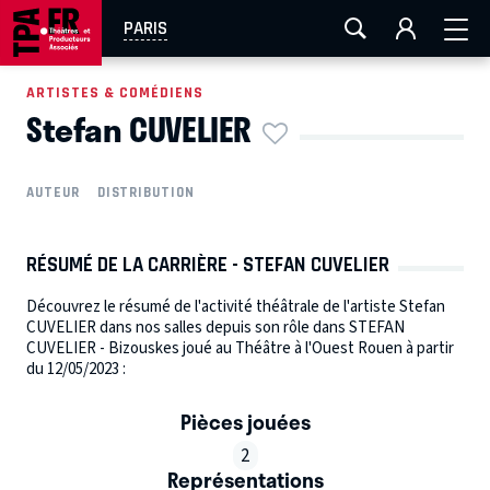
AIX-MARSEILLE
AURAY
CAEN
LA ROCHELLE
PARIS
ROUEN
TOULOUSE
FESTIVAL OFF AVIGNON
ARTISTES & COMÉDIENS
Stefan CUVELIER
EN TOURNÉE
AUTEUR
DISTRIBUTION
RÉSUMÉ DE LA CARRIÈRE - STEFAN CUVELIER
Découvrez le résumé de l'activité théâtrale de l'artiste Stefan
CUVELIER dans nos salles depuis son rôle dans STEFAN
CUVELIER - Bizouskes joué au Théâtre à l'Ouest Rouen à partir
du 12/05/2023 :
Pièces jouées
2
Représentations