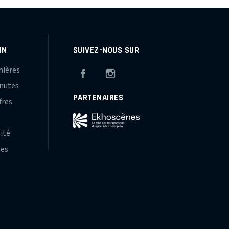
IN
SUIVEZ-NOUS SUR
mières
Facebook
Instagram
inutes
PARTENAIRES
fres
s
lité
hes