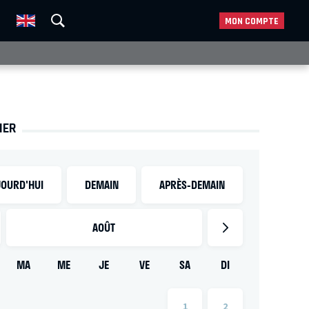
MON COMPTE
IER
OURD'HUI
DEMAIN
APRÈS-DEMAIN
AOÛT
MA
ME
JE
VE
SA
DI
1
2