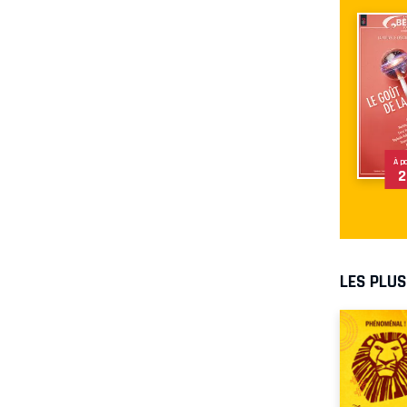
À p
2
LES PLU