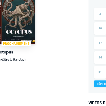
3
10
17
PROCHAINEMENT
ctopus
24
héâtre le Ranelagh
31
RÉINIT
VIDÉOS 