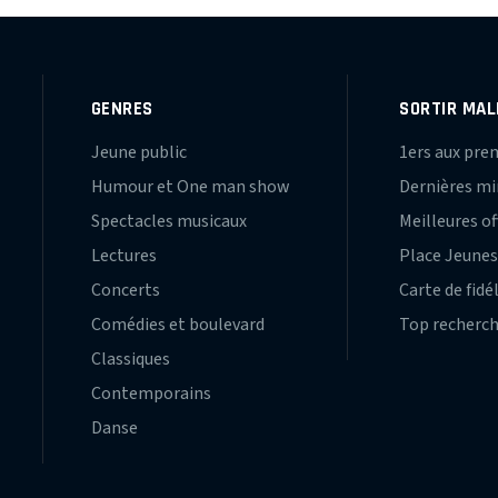
GENRES
SORTIR MAL
Jeune public
1ers aux pre
Humour et One man show
Dernières m
Spectacles musicaux
Meilleures of
Lectures
Place Jeune
Concerts
Carte de fidé
Comédies et boulevard
Top recherc
Classiques
Contemporains
Danse