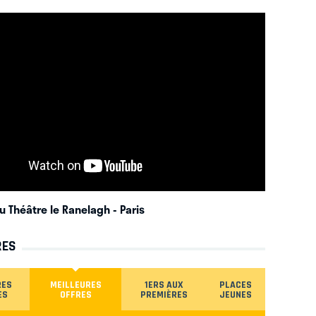
u Théâtre le Ranelagh
- Paris
RES
RES
MEILLEURES
1ERS AUX
PLACES
ES
OFFRES
PREMIÈRES
JEUNES