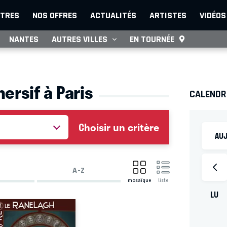
TRES
NOS OFFRES
ACTUALITÉS
ARTISTES
VIDÉOS
NANTES
AUTRES VILLES
EN TOURNÉE
ersif à Paris
CALENDR
Choisir un critère
AUJ
A-Z
mosaïque
liste
LU