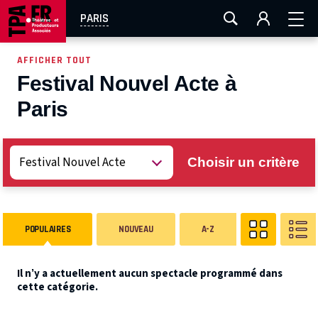
AIX-MARSEILLE
AURAY
CAEN
LA ROCHELLE
PARIS
ROUEN
TOULOUSE
FESTIVAL OFF AVIGNON
AFFICHER TOUT
Festival Nouvel Acte à Paris
EN TOURNÉE
Choisir un critère
POPULAIRES
NOUVEAU
A-Z
Il n’y a actuellement aucun spectacle programmé dans
cette catégorie.
VIDÉOS DES SPECTACLES