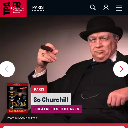
AIX-MARSEILLE
AURAY
CAEN
LA ROCHELLE
PARIS
ROUEN
TOULOUSE
FESTIVAL OFF AVIGNON
EN TOURNÉE
PARIS
So Churchill
THÉÂTRE DES DEUX ANES
Photo ©
Rodolphe Petit