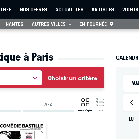
TRES
NOS OFFRES
ACTUALITÉS
ARTISTES
VIDÉOS
NANTES
AUTRES VILLES
EN TOURNÉE
ique à Paris
CALENDR
Choisir un critère
AUJ
A-Z
mosaïque
liste
LU