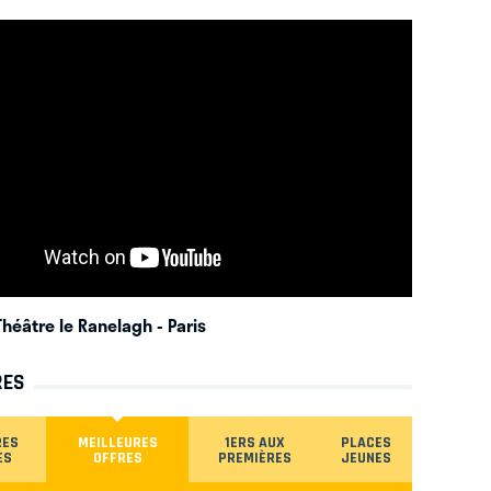
 Théâtre le Ranelagh
- Paris
RES
RES
MEILLEURES
1ERS AUX
PLACES
ES
OFFRES
PREMIÈRES
JEUNES