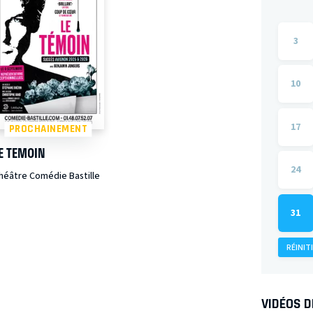
3
10
17
PROCHAINEMENT
E TEMOIN
24
héâtre Comédie Bastille
31
RÉINIT
VIDÉOS 