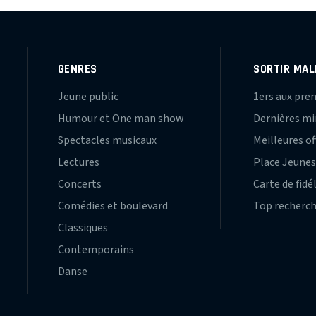
GENRES
SORTIR MAL
Jeune public
1ers aux pre
Humour et One man show
Dernières m
Spectacles musicaux
Meilleures of
Lectures
Place Jeune
Concerts
Carte de fidé
Comédies et boulevard
Top recherc
Classiques
Contemporains
Danse