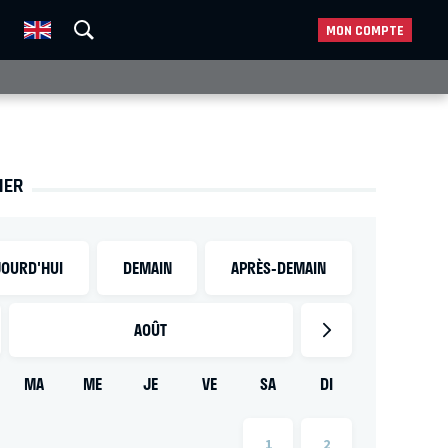
MON COMPTE
IER
OURD'HUI
DEMAIN
APRÈS-DEMAIN
AOÛT
MA
ME
JE
VE
SA
DI
1
2