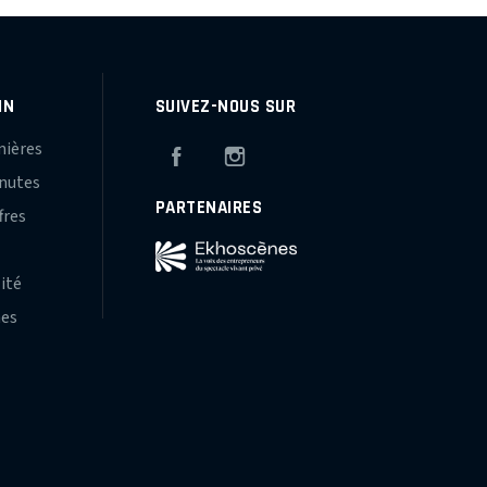
IN
SUIVEZ-NOUS SUR
mières
Facebook
Instagram
inutes
PARTENAIRES
fres
s
lité
hes