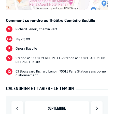
"Le Témoin" interroge la mémoire, le silence et la
Données cartographiques ©2022 Google
responsabilité.
Que fait-on de ce que l’on a vu ?
Comment se rendre au Théâtre Comédie Bastille
À quel moment devient-on complice en se taisant ?
Richard Lenoir, Chemin Vert
Entre humour, tension et émotion, le spectacle entraîne
20, 29, 69
le spectateur dans une expérience directe, où chacun est
Opéra Bastille
amené à écouter, ressentir… et se positionner.
Station n° 11103 21 RUE PELEE - Station n° 11033 FACE 23 BD
RICHARD LENOIR
63 Boulevard Richard Lenoir, 75011 Paris Station sans borne
d'abonnement
CALENDRIER ET TARIFS - LE TEMOIN
SEPTEMBRE