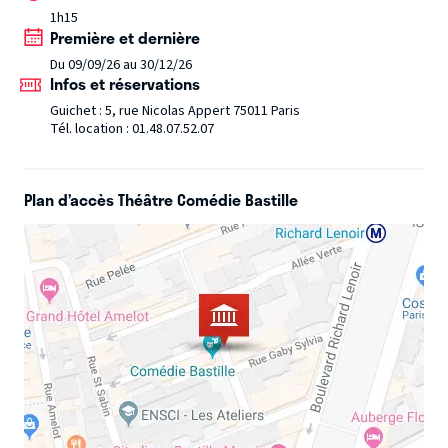
discothèque, du bac aux vacances en Grèce, Thomas se
1h15
Première et dernière
souvient de tout. Lui, fils d’ouvrier. Vincent, issu d’un grand
Du 09/09/26 au 30/12/26
milieu. Tout semblait les opposer, et pourtant, les années
Infos et réservations
les ont liés.
Guichet : 5, rue Nicolas Appert 75011 Paris
Tél. location : 01.48.07.52.07
Mais sous les souvenirs affleure un événement enfoui.
Plan d’accès Théâtre Comédie Bastille
Peu à peu, le discours bascule.
La comédie se fissure, la parole dérape, et une vérité
surgit.
Une vérité glaçante, longtemps tue, dont Thomas a été
le témoin.
Seul en scène, face aux invités comme au public, il fait de
ce moment un espace de révélation.
Ce qui devait être une fête devient un instant de bascule.