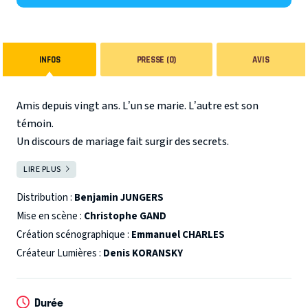
INFOS
PRESSE (0)
AVIS
Amis depuis vingt ans. L’un se marie. L’autre est son
témoin.
Un discours de mariage fait surgir des secrets.
C’est la quatrième fois que Thomas est témoin d’un
LIRE PLUS
FERMER
mariage.
Il y a les éternels seconds… et les éternels témoins.
Distribution :
Benjamin JUNGERS
Mise en scène :
Christophe GAND
Mais cette fois, lors du discours attendu, Thomas n’a rien
Création scénographique :
Emmanuel CHARLES
écrit.
Créateur Lumières :
Denis KORANSKY
Tout est en lui. Tout est prêt à éclater.
Durée
Du collège où il a rencontré Vincent aux premières nuits en