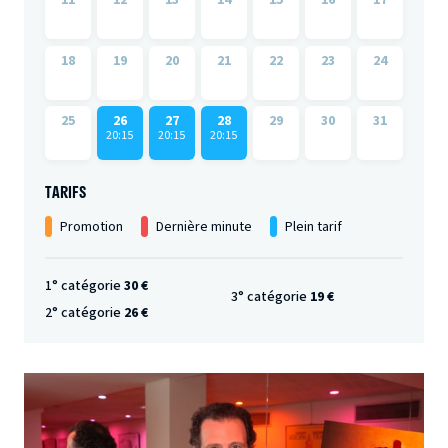
18
19
20
21
22
23
24
25
26
27
28
29
30
31
20:15
20:15
20:15
TARIFS
Promotion
Dernière minute
Plein tarif
1° catégorie
30 €
3° catégorie
19 €
2° catégorie
26 €