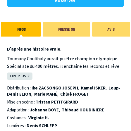
Réserver
INFOS
PRESSE (0)
AVIS
D’après une histoire vraie.
Toumany Coulibaly aurait pu être champion olympique.
Spécialiste du 400 mètres, il enchaîne les records et rêve
de représenter la France aux Jeux de Rio. Mais la nuit, il
LIRE PLUS
FERMER
braque des pharmacies et pille des magasins… Deux vies
Distribution :
Ike ZACSONGO JOSEPH
,
Kamel ISKER
,
Loup-
qui s’entrechoquent : celle d’un athlète promis à la gloire
Denis ELION
,
Marie MAHÉ
,
Chloé FROGET
et celle d’un voleur compulsif, happé par la spirale de
Mise en scène :
Tristan PETITGIRARD
l’addiction.
Adaptation :
Johanna BOYE
,
Thibaud HOUDINIERE
Costumes :
Virginie H.
Après le triomphe de
La machine de Turing
, ne manquez
Lumières :
Denis SCHLEPP
pas la nouvelle mise en scène de Tristan Petitgirard !