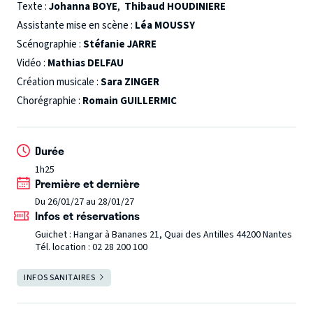
Texte :
Johanna BOYE
,
Thibaud HOUDINIERE
Assistante mise en scène :
Léa MOUSSY
Scénographie :
Stéfanie JARRE
Vidéo :
Mathias DELFAU
Création musicale :
Sara ZINGER
Chorégraphie :
Romain GUILLERMIC
Durée
1h25
Première et dernière
Du 26/01/27 au 28/01/27
Infos et réservations
Guichet : Hangar à Bananes 21, Quai des Antilles 44200 Nantes
Tél. location : 02 28 200 100
Salle ouverte
INFOS SANITAIRES
FERMER
10ème saison du Théâtre 100 Noms !