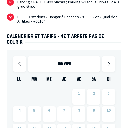
Parking GRATUIT 400 places ; Parking Wilson, au niveau de la
grue Grise
BICLOO stations « Hangar à Bananes » #00105 et « Quai des
Antilles » #00104
CALENDRIER ET TARIFS - NE T'ARRÊTE PAS DE
COURIR
JANVIER
LU
MA
ME
JE
VE
SA
DI
1
2
3
4
5
6
7
8
9
10
11
12
13
14
15
16
17