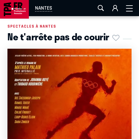
AIX-MARSEILLE
AURAY
CAEN
LA ROCHELLE
NANTES
ROUEN
TOULOUSE
FESTIVAL OFF AVIGNON
SPECTACLES À NANTES
Ne t'arrête pas de courir
EN TOURNÉE