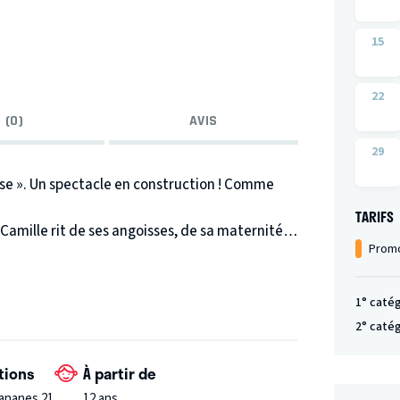
15
22
 (0)
AVIS
29
use ». Un spectacle en construction ! Comme
TARIFS
Camille rit de ses angoisses, de sa maternité,
Promo
 et de personnages de son quotidien.
nière décomplexée de sa vie intérieure
1° caté
2° caté
tions
À partir de
Bananes 21,
12 ans