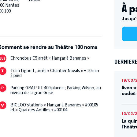
À p
200 Nantes
200 100
Jusqu'
Comment se rendre au Théâtre 100 noms
Chronobus C5 arrêt « Hangar à Bananes »
DERNIÈR
Tram Ligne 1, arrêt « Chantier Navals » + 10 min
à pied
19/03/
Avec «
Parking GRATUIT 400 places ; Parking Wilson, au
codes 
niveau de la grue Grise
BICLOO stations « Hangar à Bananes » #00105
et « Quai des Antilles » #00104
13/02/
La qui
Théâtr