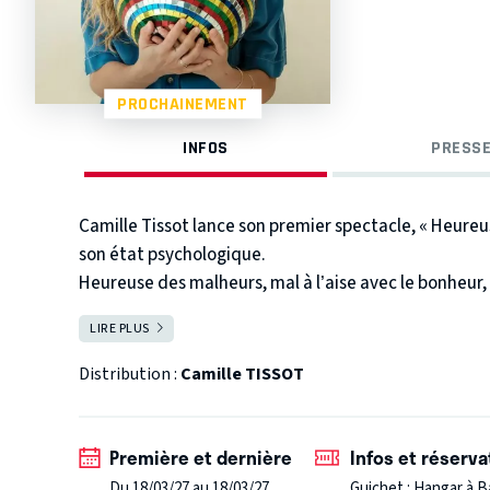
PROCHAINEMENT
INFOS
PRESSE
Camille Tissot lance son premier spectacle, « Heure
son état psychologique.
Heureuse des malheurs, mal à l’aise avec le bonheur, 
de sa peur de mourir, avec une palette de mimiques,
LIRE PLUS
FERMER
« Je ne suis pas ridée en fait je suis juste expressive. »
Avec Heureuse, Camille libère la parole, et rit de ma
Distribution :
Camille TISSOT
envahissante !
Première et dernière
Infos et réserva
Du 18/03/27 au 18/03/27
Guichet : Hangar à 