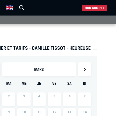
MON COMPTE
ER ET TARIFS - CAMILLE TISSOT - HEUREUSE
MARS
MA
ME
JE
VE
SA
DI
2
3
4
5
6
7
9
10
11
12
13
14