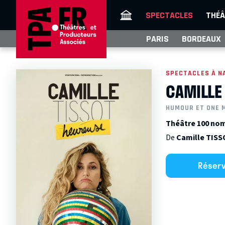
SPECTACLES
THÉÂ
PARIS
BORDEAUX
SPECTACLES À N
CAMILLE
HUMOUR ET ONE 
Théâtre 100 nom
De
Camille TIS
Réser