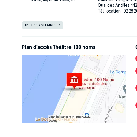
Quai des Antilles 44
Tél. location : 02 28 
Salle ouverte
INFOS SANITAIRES
FERMER
10ème saison du Théâtre 100 Noms !
Plan d’accès Théâtre 100 noms
Données cartographiques ©2022
Google