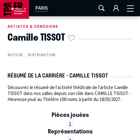
AIX-MARSEILLE
AURAY
CAEN
LA ROCHELLE
PARIS
ROUEN
TOULOUSE
FESTIVAL OFF AVIGNON
ARTISTES & COMÉDIENS
Camille TISSOT
EN TOURNÉE
AUTEUR
DISTRIBUTION
RÉSUMÉ DE LA CARRIÈRE - CAMILLE TISSOT
Découvrez le résumé de l'activité théâtrale de l'artiste Camille
TISSOT dans nos salles depuis son rôle dans CAMILLE TISSOT -
Heureuse joué au Théâtre 100 noms à partir du 18/03/2027 :
Pièces jouées
1
Représentations