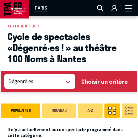
AIX-MARSEILLE
AURAY
CAEN
LA ROCHELLE
PARIS
ROUEN
TOULOUSE
FESTIVAL OFF AVIGNON
AFFICHER TOUT
Cycle de spectacles
EN TOURNÉE
«Dégenré·es ! » au théâtre
100 Noms à Nantes
Choisir un critère
POPULAIRES
NOUVEAU
A-Z
Il n’y a actuellement aucun spectacle programmé dans
cette catégorie.