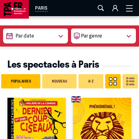
AIX-MARSEILLE
AURAY
CAEN
LA ROCHELLE
PARIS
ROUEN
TOULOUSE
FESTIVAL OFF AVIGNON
Par date
EN TOURNÉE
Les spectacles à Paris
POPULAIRES
NOUVEAU
A-Z