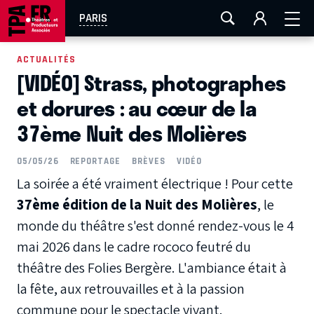
AIX-MARSEILLE
AURAY
CAEN
LA ROCHELLE
PARIS
ROUEN
TOULOUSE
FESTIVAL OFF AVIGNON
ACTUALITÉS
[VIDÉO] Strass, photographes
EN TOURNÉE
et dorures : au cœur de la
37ème Nuit des Molières
05/05/26
REPORTAGE
BRÈVES
VIDÉO
La soirée a été vraiment électrique ! Pour cette
37ème édition de la Nuit des Molières
, le
monde du théâtre s'est donné rendez-vous le 4
mai 2026 dans le cadre rococo feutré du
théâtre des Folies Bergère. L'ambiance était à
la fête, aux retrouvailles et à la passion
commune pour le spectacle vivant.