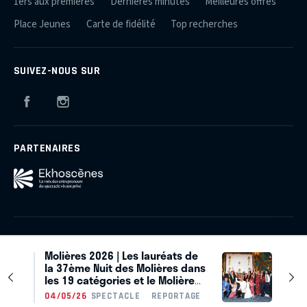
1ers aux premières
Dernières minutes
Meilleures offres
Place Jeunes
Carte de fidélité
Top recherches
SUIVEZ-NOUS SUR
Facebook
Instagram
PARTENAIRES
Qui sommes-nous ?
Plan du site
Mentions légales
Molières 2026 | Les lauréats de
Crédits
Contact
la 37ème Nuit des Molières dans
les 19 catégories et le Molière
d'honneur
© 2026 Théâtres et Producteurs Associés
04/05/26
SPECTACLE
REPORTAGE