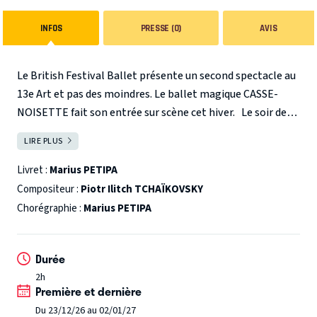
INFOS
PRESSE (0)
AVIS
Le British Festival Ballet présente un second spectacle au
13e Art et pas des moindres. Le ballet magique CASSE-
NOISETTE fait son entrée sur scène cet hiver.
Le soir de
Noël, la petite Marie reçoit de son oncle un casse-
LIRE PLUS
FERMER
noisette. La nuit, les jouets commencent à s’animer, à
bouger, la petite fille est entraînée dans un tourbillon
Livret :
Marius PETIPA
d’aventures extraordinaires.
La magie de Noël, des
Compositeur :
Piotr Ilitch TCHAÏKOVSKY
costumes sublimes, des chorégraphies variées, une
Chorégraphie :
Marius PETIPA
véritable atmosphère des fêtes font de CASSE-NOISETTE
un mélange parfait de grâce et de technique.
Venez
Durée
découvrir ce conte de fée avec la musique légendaire de
Piotr Tchaïkovski. Pour petits et grands enfants que vous
2h
Première et dernière
êtes restés. A voir absolument !
Du 23/12/26 au 02/01/27