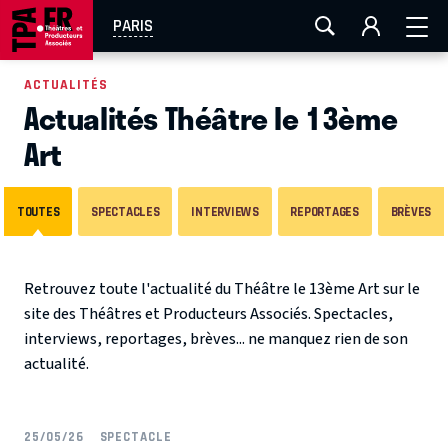
AIX-MARSEILLE
AURAY
CAEN
LA ROCHELLE
PARIS
ROUEN
TOULOUSE
FESTIVAL OFF AVIGNON
ACTUALITÉS
Actualités Théâtre le 13ème
EN TOURNÉE
Art
TOUTES
SPECTACLES
INTERVIEWS
REPORTAGES
BRÈVES
Retrouvez toute l'actualité du Théâtre le 13ème Art sur le
site des Théâtres et Producteurs Associés. Spectacles,
interviews, reportages, brèves... ne manquez rien de son
actualité.
25/05/26
SPECTACLE