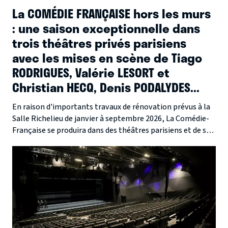
La COMÉDIE FRANÇAISE hors les murs
: une saison exceptionnelle dans
trois théâtres privés parisiens
avec les mises en scène de Tiago
RODRIGUES, Valérie LESORT et
Christian HECQ, Denis PODALYDES...
En raison d'importants travaux de rénovation prévus à la
Salle Richelieu de janvier à septembre 2026, La Comédie-
Française se produira dans des théâtres parisiens et de sa
périphérie. Ce sera l'occasion unique de découvrir une
partie de la dernière programmation conçue par Éric Ruf ,
l'administrateur général dont le mandat s'achève en août.
Une opportunité inédite de voir la Troupe se produire dans
des lieux inattendus, offrant une nouvelle perspective sur
le répertoire classique et contemporain.