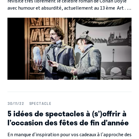
revisite très librement le célèbre roman de Conan Doyle
avec humour et absurdité, actuellement au 13 ème Art . La
mise en scène de Gwen ADUH (à qui on devait déjà le
triomphe des « Faux British » et « Le gros diamant du
Prince Ludwig ») et l'adaptation par Olivier MAG et
Hugues DUQUESNE ont créé une pièce déjantée et
hilarante, qui plonge le spectateur dans un univers
loufoque et inattendu.
30/11/22
SPECTACLE
5 idées de spectacles à (s’)offrir à
l’occasion des fêtes de fin d’année
En manque d’inspiration pour vos cadeaux à l’approche des