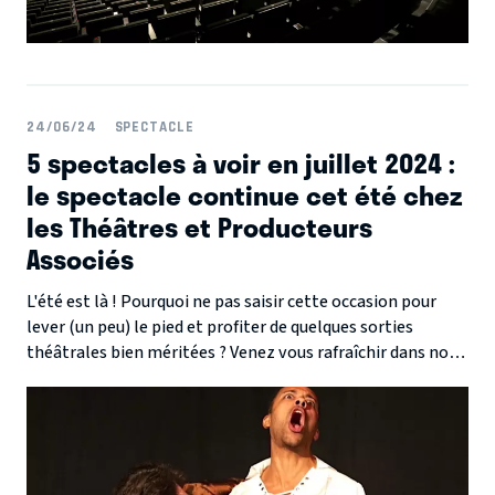
24/06/24
SPECTACLE
5 spectacles à voir en juillet 2024 :
le spectacle continue cet été chez
les Théâtres et Producteurs
Associés
L'été est là ! Pourquoi ne pas saisir cette occasion pour
lever (un peu) le pied et profiter de quelques sorties
théâtrales bien méritées ? Venez vous rafraîchir dans nos
salles et vivre des moments de détente inoubliables. Au
programme, des spectacles originaux et captivants qui
sauront pimenter vos soirées estivales. Nul besoin de
voyager loin, l’été s’annonce riche en découvertes !