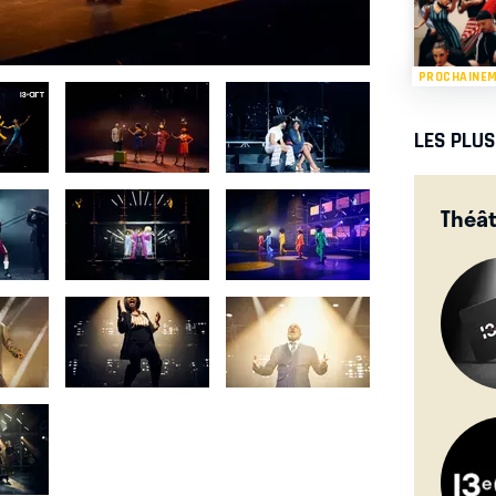
PROCHAINE
LES PLU
Théât