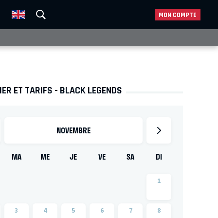
MON COMPTE
ER ET TARIFS - BLACK LEGENDS
NOVEMBRE
MA
ME
JE
VE
SA
DI
1
3
4
5
6
7
8