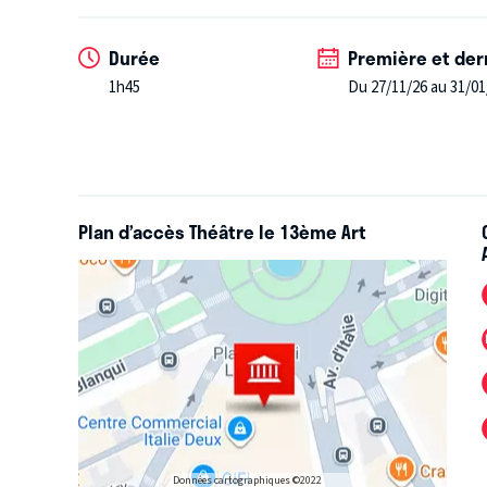
Ray Charles à Michael Jackson
Billie Holiday à Beyoncé
Durée
Première et der
Marvin Gaye à James Brown
1h45
Du 27/11/26 au 31/01
Plan d’accès Théâtre le 13ème Art
Données cartographiques ©2022