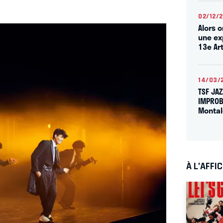
02/12/
Alors 
une ex
13e Ar
14/03/
TSF JAZ
IMPROB
Monta
À L’AFFI