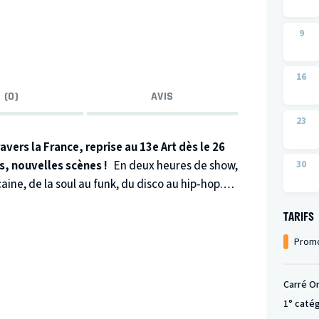
9
16
 (0)
AVIS
23
avers la France, reprise au 13e Art dès le 26
s, nouvelles scènes !
En deux heures de show,
30
ine, de la soul au funk, du disco au hip‑hop.
s et le Black Legends LIVE BAND, digne des
TARIFS
e tout au long de cette incroyable épopée
 façonné la musique contemporaine. Le
Promo
elle de la lutte pour les droits civiques du
ythmes qui ont changé le monde.
Venez à la
Carré O
la musique :
1° caté