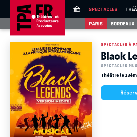
SPECTACLES
THÉÂ
PARIS
BORDEAUX
SPECTACLES À P
Black L
SPECTACLES MU
Théâtre le 13ème
Réser