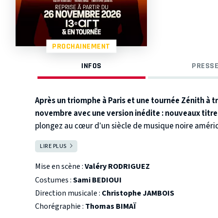
PROCHAINEMENT
INFOS
PRESSE
Après un triomphe à Paris et une tournée Zénith à tr
novembre avec une version inédite : nouveaux titre
plongez au cœur d’un siècle de musique noire américa
Porté par plus de 25 artistes sur scène, 300 costume
LIRE PLUS
FERMER
mythiques night-clubs new-yorkais, vous accompagn
musicale.
Black Legends célèbre les icônes qui ont
Mise en scène :
Valéry RODRIGUEZ
spectacle raconte une autre histoire de l’Amérique : c
Costumes :
Sami BEDIOUI
peuple noir américain, portée par des voix et des r
Direction musicale :
Christophe JAMBOIS
rencontre des légendes qui ont marqué l’histoire de 
Chorégraphie :
Thomas BIMAÏ
Nina Simone à Prince