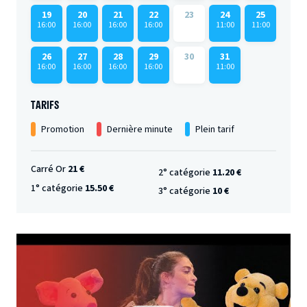
19
20
21
22
23
24
25
16:00
16:00
16:00
16:00
11:00
11:00
26
27
28
29
30
31
16:00
16:00
16:00
16:00
11:00
TARIFS
Promotion
Dernière minute
Plein tarif
Carré Or
21 €
2° catégorie
11.20 €
1° catégorie
15.50 €
3° catégorie
10 €