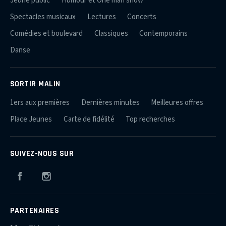
Jeune public
Humour et One man show
Spectacles musicaux
Lectures
Concerts
Comédies et boulevard
Classiques
Contemporains
Danse
SORTIR MALIN
1ers aux premières
Dernières minutes
Meilleures offres
Place Jeunes
Carte de fidélité
Top recherches
SUIVEZ-NOUS SUR
Facebook
Instagram
PARTENAIRES