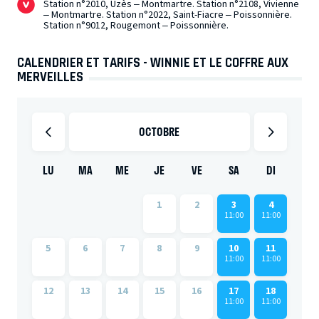
Station n°2010, Uzès – Montmartre. Station n°2108, Vivienne
– Montmartre. Station n°2022, Saint-Fiacre – Poissonnière.
Station n°9012, Rougemont – Poissonnière.
CALENDRIER ET TARIFS - WINNIE ET LE COFFRE AUX
MERVEILLES
OCTOBRE
LU
MA
ME
JE
VE
SA
DI
1
2
3
4
11:00
11:00
5
6
7
8
9
10
11
11:00
11:00
12
13
14
15
16
17
18
11:00
11:00