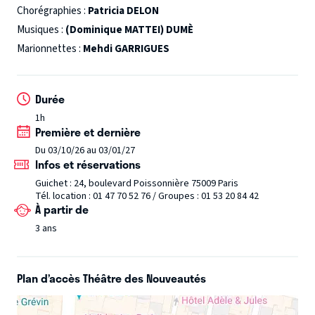
chorégraphies et des décors féeriques vous feront vivre
Chorégraphies :
Patricia DELON
une expérience hors du commun en compagnie des
Musiques :
(Dominique MATTEI) DUMÈ
personnages qui ont bercé tant et tant de générations.
Marionnettes :
Mehdi GARRIGUES
Durée
1h
Première et dernière
Du 03/10/26 au 03/01/27
Infos et réservations
Guichet : 24, boulevard Poissonnière 75009 Paris
Tél. location : 01 47 70 52 76 / Groupes : 01 53 20 84 42
À partir de
3 ans
Plan d’accès Théâtre des Nouveautés