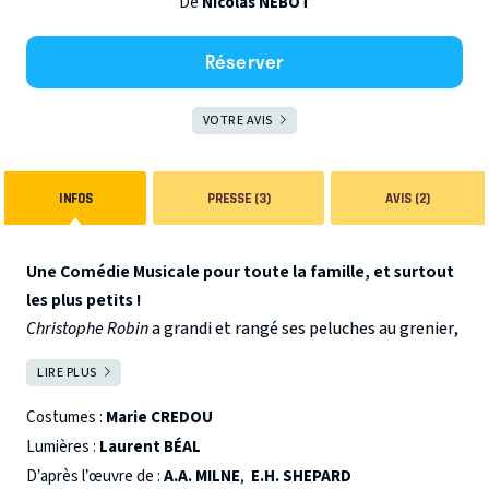
De
Nicolas NEBOT
Réserver
VOTRE AVIS
INFOS
PRESSE (3)
AVIS (2)
Une Comédie Musicale pour toute la famille, et surtout
les plus petits !
Christophe Robin
a grandi et rangé ses peluches au grenier,
dans un coffre. Sa fille
Violette
découvre le coffre aux
LIRE PLUS
FERMER
merveilles et va suivre Winnie et ses amis dans leur
univers enchanté à la recherche de l’enfance perdue de son
Costumes :
Marie CREDOU
papa.
Lumières :
Laurent BÉAL
Des marionnettes grandeur nature, des chansons, des
D’après l’œuvre de :
A.A. MILNE
,
E.H. SHEPARD