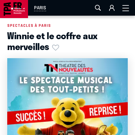
AIX-MARSEILLE
AURAY
CAEN
LA ROCHELLE
PARIS
ROUEN
TOULOUSE
FESTIVAL OFF AVIGNON
SPECTACLES À PARIS
Winnie et le coffre aux
EN TOURNÉE
merveilles