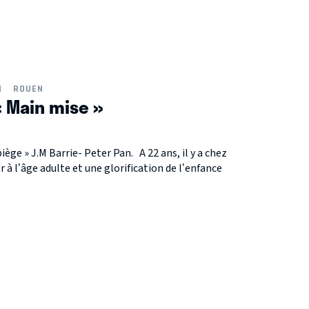
N
ROUEN
« Main mise »
piège » J.M Barrie- Peter Pan. A 22 ans, il y a chez
 à l’âge adulte et une glorification de l’enfance