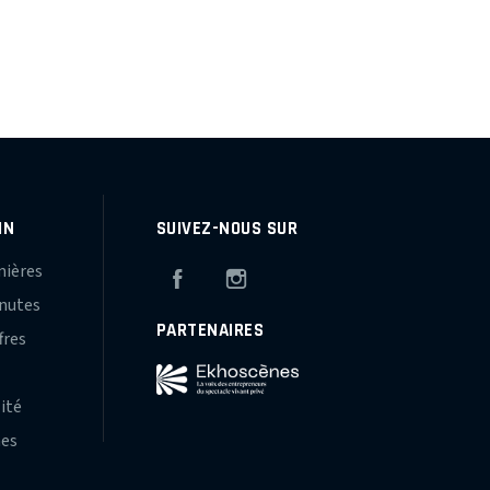
IN
SUIVEZ-NOUS SUR
mières
Facebook
Instagram
inutes
PARTENAIRES
fres
s
lité
hes