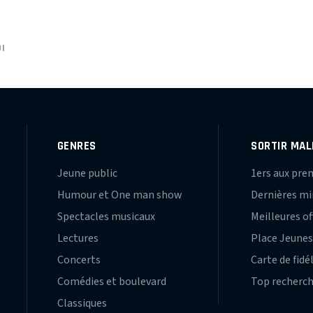
I
GENRES
SORTIR MAL
Jeune public
1ers aux pre
Humour et One man show
Dernières m
Spectacles musicaux
Meilleures of
Lectures
Place Jeune
Concerts
Carte de fidé
Comédies et boulevard
Top recherc
Classiques