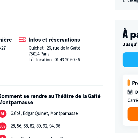
1° caté
À p
nière
Infos et réservations
Jusqu'
/27
Guichet : 26, rue de la Gaîté
75014 Paris
Tél. location : 01.43.20.60.56
Pr
 port du masque n'est plus obligatoire !
D
'adresse suivante : gaite.contact@orange.fr
Comment se rendre au Théâtre de la Gaîté
Carré
Montparnasse
Gaîté, Edgar Quinet, Montparnasse
28, 56, 68, 82, 89, 92, 94, 96