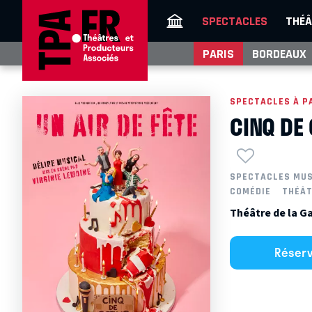
SPECTACLES
THÉÂ
PARIS
BORDEAUX
SPECTACLES À P
CINQ DE 
SPECTACLES MU
COMÉDIE
THÉÂT
Théâtre de la G
Réser