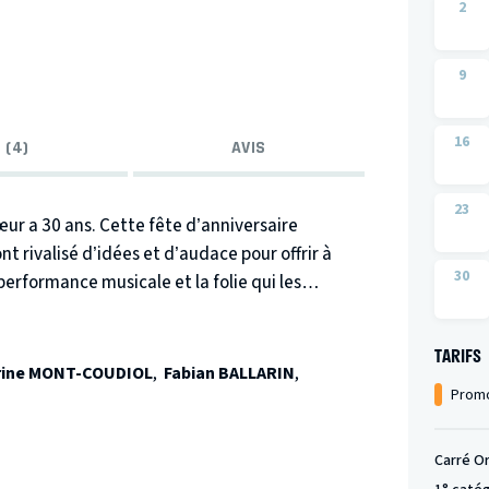
2
9
16
 (4)
AVIS
23
ur a 30 ans. Cette fête d’anniversaire
nt rivalisé d’idées et d’audace pour offrir à
30
erformance musicale et la folie qui les
ouflants, numéros de magie, chansons
TARIFS
rées à la chandelle ...Tout est prêt pour la
rine MONT-COUDIOL
,
Fabian BALLARIN
,
Promo
 est une répétition générale. Rien n’a encore
st la salle remplie d’un public qui trépigne.
Carré O