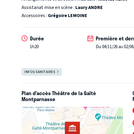
Assistanat mise en scène :
Laury ANDRE
Accessoires :
Grégoire LEMOINE
Durée
Première et der
1h20
Du 04/11/26 au 02/06
Salle ouverte
INFOS SANITAIRES
FERMER
Le pass vaccinal n'est plus exigé à l'entrée de La Gaîté et le
Pour toute demande vous pouvez contacter la billetterie à l
Plan d’accès Théâtre de la Gaîté
Montparnasse