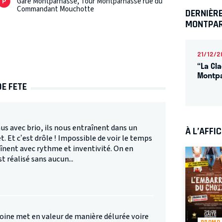
Gare Montparnasse, Tour Montparnasse rue du
Commandant Mouchotte
DERNIÈRE
MONTPA
21/12/2
“La Cl
Montp
DE FETE
us avec brio, ils nous entraînent dans un
À L’AFFI
et. Et c’est drôle ! Impossible de voir le temps
înent avec rythme et inventivité. On en
t réalisé sans aucun...
moine met en valeur de manière délurée voire
PROMO