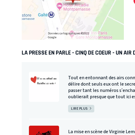
Données cartographiques ©2022
Google
LA PRESSE EN PARLE - CINQ DE COEUR - UN AIR 
Tout en entonnant des airs conn
délire dont seuls eux ont le secr
passer tant les numéros s’encha
oublierait presque que tout ici es
LIRE PLUS
La mise en scène de Virginie Le