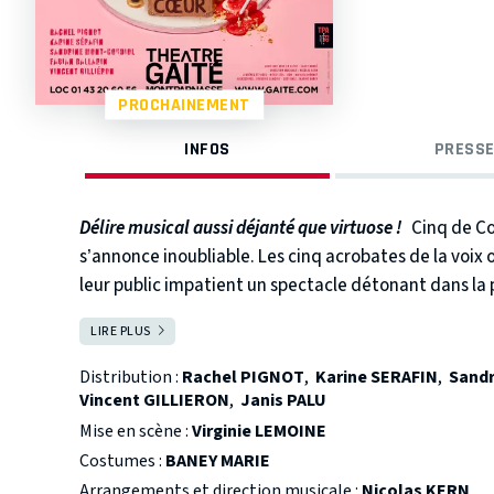
PROCHAINEMENT
INFOS
PRESSE
Délire musical aussi déjanté que virtuose !
Cinq de Cœ
s’annonce inoubliable. Les cinq acrobates de la voix o
leur public impatient un spectacle détonant dans la p
caractérisent.
LIRE PLUS
FERMER
Au programme : décors grandioses, costumes époust
interprétées du haut d’un trapèze en feu, scènes éclai
Distribution :
Rachel PIGNOT
,
Karine SERAFIN
,
Sand
première, pour demain.
Vincent GILLIERON
,
Janis PALU
Comment ça, demain ? Pour Cinq de Coeur aujourd’hui
Mise en scène :
Virginie LEMOINE
été livré. La seule chose qui soit tout à fait prête c’e
Costumes :
BANEY MARIE
Comment Cinq de Coeur va-t-il s’en sortir ?
Arrangements et direction musicale :
Nicolas KERN