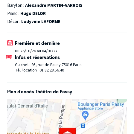
chanteur-ses lyriques et pianiste.
Baryton :
Alexandre MARTIN-VARROIS
Piano :
Hugo DELOR
Décor :
Ludyvine LAFORME
Première et dernière
Du 26/10/26 au 04/01/27
Infos et réservations
Guichet : 95, rue de Passy 75016 Paris
Tél. location : 01.82.28.56.40
Plan d’accès Théâtre de Passy