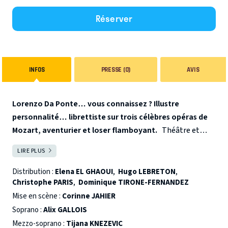
Réserver
INFOS
PRESSE (0)
AVIS
Lorenzo Da Ponte… vous connaissez ? Illustre
personnalité… librettiste sur trois célèbres opéras de
Mozart, aventurier et loser flamboyant.
Théâtre et
Opéra composent cette histoire où se croisent Casanova,
LIRE PLUS
FERMER
Mozart, Salieri, les artistes lyriques La Cavalieri et Nancy
Storace, ainsi que le renommé chanteur d’opéra Manuel
Distribution :
Elena EL GHAOUI
,
Hugo LEBRETON
,
Christophe PARIS
,
Dominique TIRONE-FERNANDEZ
Garcia. En parcourant le XVIIIème siècle vénitien et
autrichien, nous suivons Lorenzo Da Ponte, ce bien
Mise en scène :
Corinne JAHIER
sympathique bouffon, jusqu’à New-York. Une comédie
Soprano :
Alix GALLOIS
drôle et rythmée avec 8 artistes : comédien-nes,
Mezzo-soprano :
Tijana KNEZEVIC