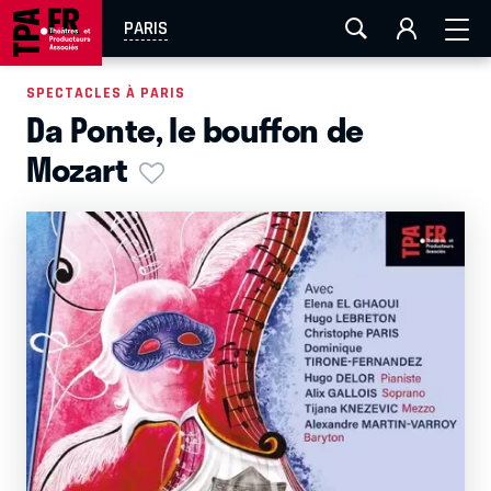
AIX-MARSEILLE
AURAY
CAEN
LA ROCHELLE
PARIS
ROUEN
TOULOUSE
FESTIVAL OFF AVIGNON
SPECTACLES À PARIS
Da Ponte, le bouffon de
EN TOURNÉE
Mozart