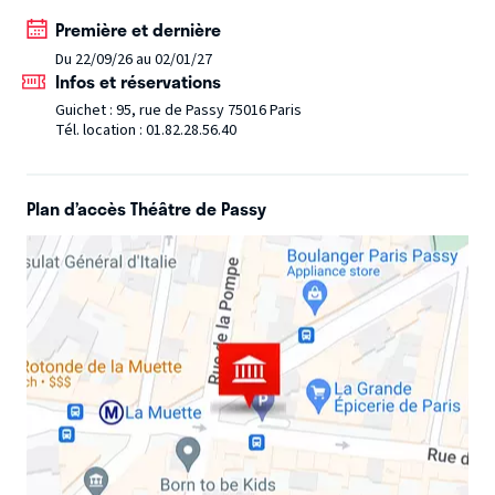
spectacle. Car dans tous les cas il ne fait aucun doute que «
Première et dernière
Un pur chef-d’oeuvre » est véritablement un pur chef-
Du 22/09/26 au 02/01/27
d’œuvre !
Infos et réservations
Guichet : 95, rue de Passy 75016 Paris
Tél. location : 01.82.28.56.40
Plan d’accès Théâtre de Passy