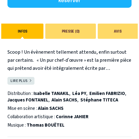
Réserver
INFOS
PRESSE (0)
AVIS
Scoop ! Un évènement tellement attendu, enfin surtout
par certains.
« Un pur chef-d’œuvre » est la première pièce
qui prétend avoir été intégralement écrite par
l’intelligence l’artificielle… Avec de plus un engagement
LIRE PLUS
FERMER
formel, celui d’une comédie garantie 100% hilarante.
Qu’il s’agisse d’une effroyable menace ou d’une vaste
Distribution :
Isabelle TANAKIL
,
Léa PY
,
Emilien FABRIZIO
,
Jacques FONTANEL
,
Alain SACHS
,
Stéphane TITECA
blague, d’abord et avant tout un hymne au Théâtre.
Entonné avec autant d’humour que d’émotion, autant de
Mise en scène :
Alain SACHS
légèreté que de gravité.
Alors IA ou pas IA ? Fake ou pas
Collaboration artistique :
Corinne JAHIER
fake ?
Pour avoir la réponse à ce suspens insoutenable,
Musique :
Thomas BOUËTEL
une seule solution s’impose. Venir sans tarder découvrir ce