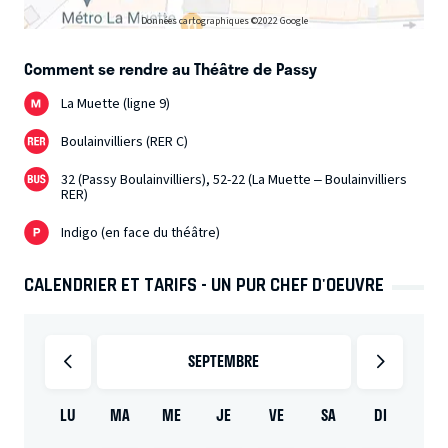
Données cartographiques ©2022 Google
Comment se rendre au Théâtre de Passy
La Muette (ligne 9)
Boulainvilliers (RER C)
32 (Passy Boulainvilliers), 52-22 (La Muette – Boulainvilliers
RER)
Indigo (en face du théâtre)
CALENDRIER ET TARIFS - UN PUR CHEF D'OEUVRE
SEPTEMBRE
LU
MA
ME
JE
VE
SA
DI