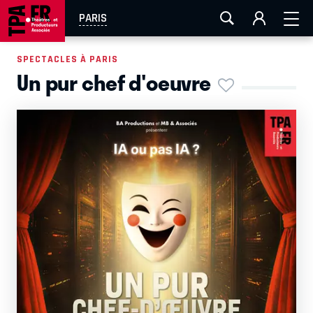
AIX-MARSEILLE
AURAY
CAEN
LA ROCHELLE
PARIS
ROUEN
TOULOUSE
FESTIVAL OFF AVIGNON
SPECTACLES À PARIS
Un pur chef d'oeuvre
EN TOURNÉE