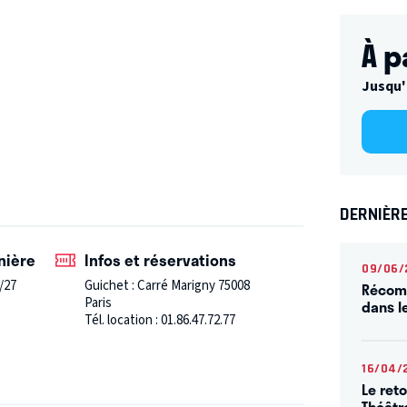
ien – Jérome Kircher
À p
Jusqu'
DERNIÈR
nière
Infos et réservations
09/06/
/27
Guichet : Carré Marigny 75008
Récomp
Paris
dans l
Tél. location : 01.86.47.72.77
16/04/
Le ret
Théâtr