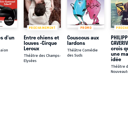
PROCHAINEMENT
PROMO
PROCH
s d’un
Entre chiens et
Couscous aux
PHILIPP
louves -Cirque
lardons
CAVERIV
Leroux
crois q
saïon
Théâtre Comédie
une ma
des Suds
Théâtre des Champs-
idée
Elysées
Théâtre 
Nouveaut