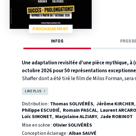
PROCHAINEMENT
INFOS
PRESSE
Une adaptation revisitée d’une pièce mythique, à (
octobre 2026 pour 50 représentations exceptionnel
Shaffer dont a été tiré le film de Milos Forman, sera 
un spectacle grandiose, haletant et déjanté, porté
LIRE PLUS
FERMER
Jusqu’au jour où il rencontre un prodige fulgurant,
Vienne. 2 novembre 1823. Un vieil homme prétend avoi
traversé par une musique d’une pureté divine : Wo
Distribution :
Thomas SOLIVÉRÈS
,
Jérôme KIRCHER
Salieri. Compositeur officiel de l’Empereur. Serviteu
Philippe ESCUDIÉ
,
Romain PASCAL
,
Laurent ARCAR
Loïc SIMONET
,
Marjolaine ALZIARY
,
Jade ROBINOT
Face à un tel talent, Salieri se laisse dévorer par la 
Mise en scène :
Olivier SOLIVÉRÈS
seul but : faire taire Mozart. Commence alors un a
Conception éclairage :
Alban SAUVÉ
ordinaire et un génie éternel. Prouvant à tous à que