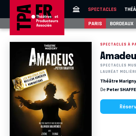
SPECTACLES
THÉÂ
PARIS
BORDEAUX
SPECTACLES À P
Amadeus
SPECTACLES MU
LAURÉAT MOLIÈR
Théâtre Marigny 
De
Peter SHAFF
Réser