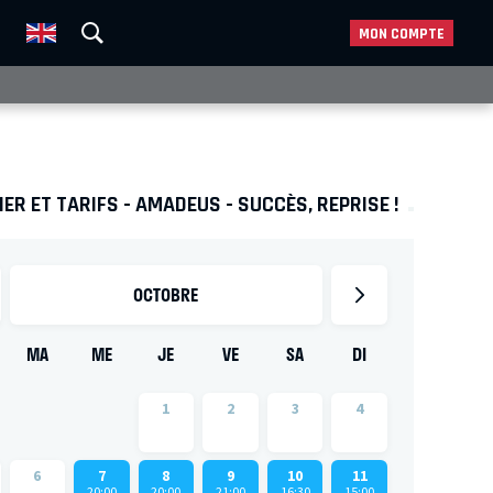
MON COMPTE
ER ET TARIFS - AMADEUS - SUCCÈS, REPRISE !
OCTOBRE
MA
ME
JE
VE
SA
DI
1
2
3
4
6
7
8
9
10
11
20:00
20:00
21:00
16:30
15:00