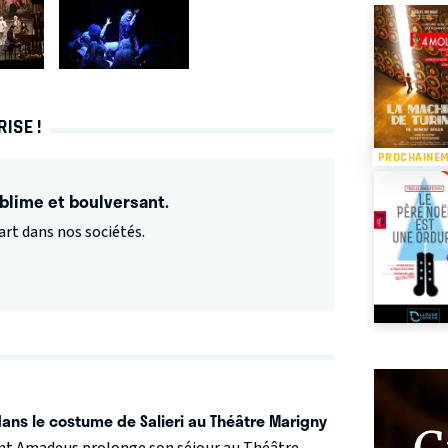
ISE !
PROCHAINE
blime et boulversant.
'art dans nos sociétés.
ans le costume de Salieri au Théâtre Marigny
ent Amadeus prolonge son séjour au Théâtre