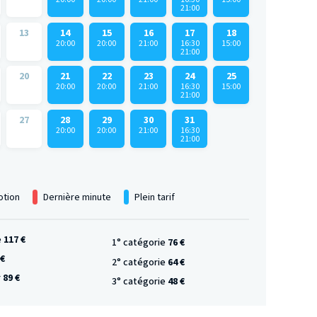
21:00
13
14
15
16
17
18
20:00
20:00
21:00
16:30
15:00
21:00
20
21
22
23
24
25
20:00
20:00
21:00
16:30
15:00
21:00
27
28
29
30
31
20:00
20:00
21:00
16:30
21:00
tion
Dernière minute
Plein tarif
e
117 €
1° catégorie
76 €
 €
2° catégorie
64 €
r
89 €
3° catégorie
48 €