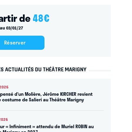
artir de
48
€
au 03/01/27
Réserver
ES ACTUALITÉS DU THÉÂTRE MARIGNY
2026
ensé d’un Molière, Jérôme KIRCHER revient
e costume de Salieri au Théâtre Marigny
2026
our « Infiniment » attendu de Muriel ROBIN au
e Marigny en 2027