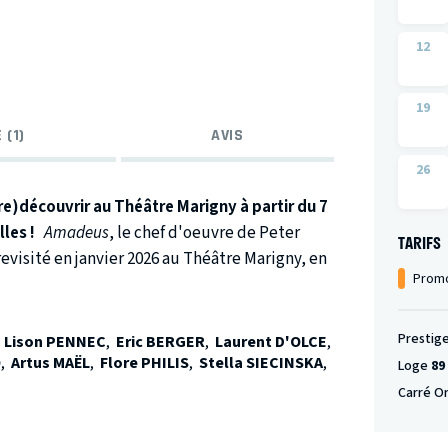
12
19
 (1)
AVIS
26
re)découvrir au Théâtre Marigny à partir du 7
les !
Amadeus
, le chef d'oeuvre de Peter
TARIFS
revisité en janvier 2026 au Théâtre Marigny, en
Promo
 par une troupe de 14 comédiens
 insolent, obscène, incontrôlable… mais
r tué Mozart il y a 32 ans. Son nom : Antonio
lfgang Amadeus Mozart !
Prestig
,
Lison PENNEC
,
Eric BERGER
,
Laurent D'OLCE
,
r de Dieu. À qui tout réussit.
O
,
Artus MAËL
,
Flore PHILIS
,
Stella SIECINSKA
,
Loge
89
jalousie et l'admiration et n’aura plus qu’un
Carré O
ffrontement vertigineux entre un homme
l point l'être humain est capable du meilleur