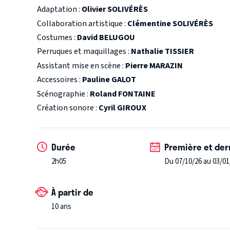
comme du pire.
Adaptation :
Olivier SOLIVÉRÈS
LES MOLIÈRES 2026 : 4 Nominations - Meilleur coméd
Collaboration artistique :
Clémentine SOLIVÉRÈS
Costumes :
David BELUGOU
Perruques et maquillages :
Nathalie TISSIER
Assistant mise en scène :
Pierre MARAZIN
Accessoires :
Pauline GALOT
Scénographie :
Roland FONTAINE
Création sonore :
Cyril GIROUX
Durée
Première et der
2h05
Du 07/10/26 au 03/01
À partir de
10 ans