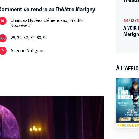
Comment se rendre au Théâtre Marigny
Champs-Elysées Clémenceau, Franklin
29/12/
Roosevelt
A VOIR 
Marign
28, 32, 42, 73, 80, 93
Avenue Matignon
À L’AFFI
PROCHAINE