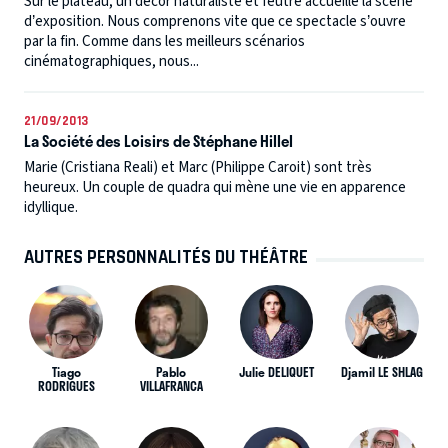
Sur le plateau, un décor naturaliste et feutré accueille la scène
d’exposition. Nous comprenons vite que ce spectacle s’ouvre
par la fin. Comme dans les meilleurs scénarios
cinématographiques, nous...
21/09/2013
La Société des Loisirs de Stéphane Hillel
Marie (Cristiana Reali) et Marc (Philippe Caroit) sont très
heureux. Un couple de quadra qui mène une vie en apparence
idyllique.
AUTRES PERSONNALITÉS DU THÉÂTRE
Tiago
Pablo
Julie DELIQUET
Djamil LE SHLAG
RODRIGUES
VILLAFRANCA