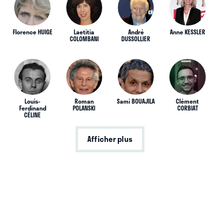
Florence HUIGE
Laetitia
André
Anne KESSLER
COLOMBANI
DUSSOLLIER
Louis-
Roman
Sami BOUAJILA
Clément
Ferdinand
POLANSKI
CORBIAT
CÉLINE
Afficher plus