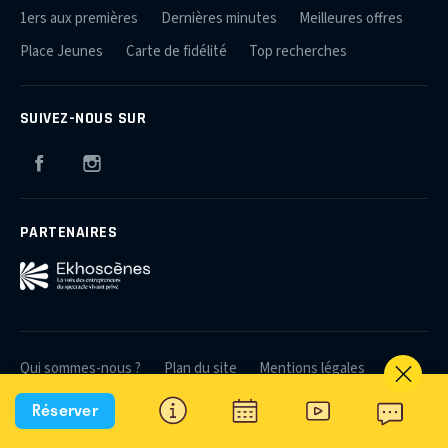
1ers aux premières
Dernières minutes
Meilleures offres
Place Jeunes
Carte de fidélité
Top recherches
SUIVEZ-NOUS SUR
Facebook
Instagram
PARTENAIRES
Qui sommes-nous ?
Plan du site
Mentions légales
Crédits
Contact
Réserver
© 2026 Théâtres et Producteurs Associés