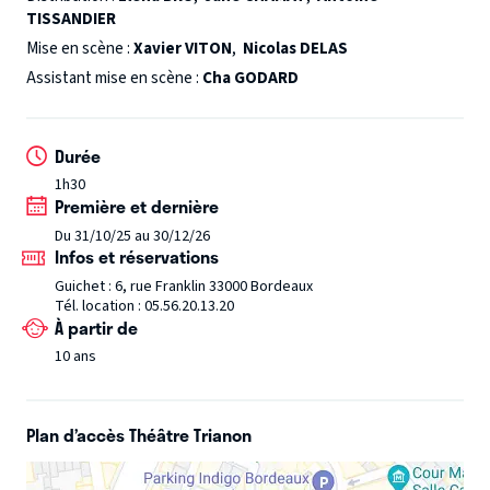
TISSANDIER
Mais on ne devrait jamais promettre quelque chose qu'on
n'est pas capable de tenir...
Mise en scène :
Xavier VITON
,
Nicolas DELAS
Pendant 70 minutes : l'amour, le sexe, la jalousie, les
Assistant mise en scène :
Cha GODARD
clichés, tout y passe.
Une comédie sauvage et tendre… mais surtout très
Durée
sauvage !
1h30
Première et dernière
Et vous ? Seriez-vous capable de pardonner ?
Du 31/10/25 au 30/12/26
Infos et réservations
Le Saviez-vous ?
Guichet : 6, rue Franklin 33000 Bordeaux
Par les auteurs de "Jamais le deuxième soir"
Tél. location : 05.56.20.13.20
À partir de
10 ans
Distribution
Mise en scène : Xavier Viton & Nicolas Delas
Assistant : Cha Godard
Plan d’accès Théâtre Trianon
Distribution :