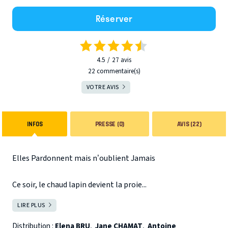
Réserver
4.5
27
avis
22 commentaire(s)
VOTRE AVIS
INFOS
PRESSE (0)
AVIS (22)
Elles Pardonnent mais n’oublient Jamais
Ce soir, le chaud lapin devient la proie...
C'est bien connu : les hommes ne mentent pas, c'est la
LIRE PLUS
FERMER
vérité qui se trompe.
Une seule règle entre Jeff et Sophie : ne plus se mentir !
Distribution :
Elena BRU
,
Jane CHAMAT
,
Antoine