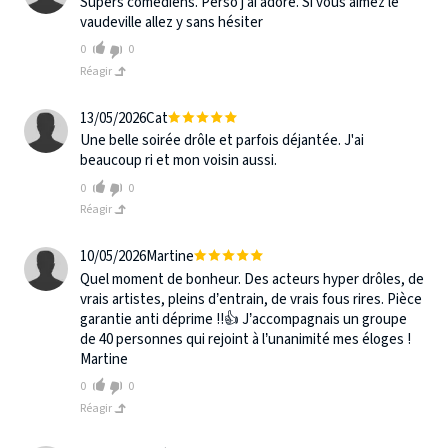
Supers comédiens. Perso j ai adoré. Si vous aimez le
vaudeville allez y sans hésiter
0
0
Réagir
13/05/2026
Cat
Une belle soirée drôle et parfois déjantée. J'ai
beaucoup ri et mon voisin aussi.
0
0
Réagir
10/05/2026
Martine
Quel moment de bonheur. Des acteurs hyper drôles, de
vrais artistes, pleins d’entrain, de vrais fous rires. Pièce
garantie anti déprime !!👍 J’accompagnais un groupe
de 40 personnes qui rejoint à l’unanimité mes éloges !
Martine
0
0
Réagir