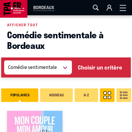
AIX-MARSEILLE
AURAY
CAEN
LA ROCHELLE
BORDEAUX
ROUEN
TOULOUSE
FESTIVAL OFF AVIGNON
AFFICHER TOUT
Comédie sentimentale à
EN TOURNÉE
Bordeaux
Choisir un critère
POPULAIRES
NOUVEAU
A-Z