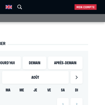
MON COMPTE
IER
OURD'HUI
DEMAIN
APRÈS-DEMAIN
AOÛT
MA
ME
JE
VE
SA
DI
1
2