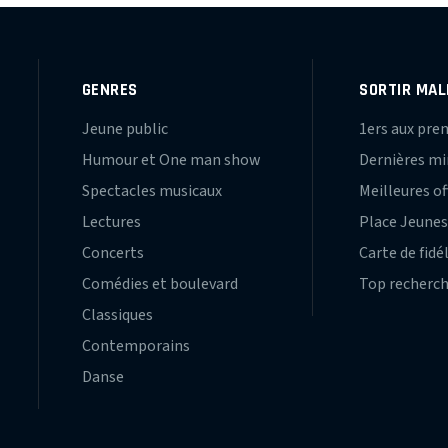
GENRES
SORTIR MAL
Jeune public
1ers aux pre
Humour et One man show
Dernières m
Spectacles musicaux
Meilleures of
Lectures
Place Jeune
Concerts
Carte de fidé
Comédies et boulevard
Top recherc
Classiques
Contemporains
Danse