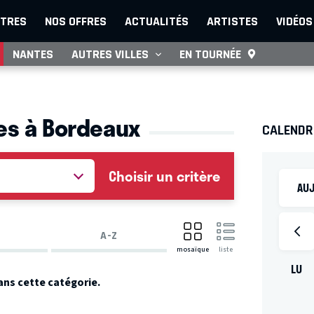
TRES
NOS OFFRES
ACTUALITÉS
ARTISTES
VIDÉOS
NANTES
AUTRES VILLES
EN TOURNÉE
nes à Bordeaux
CALENDR
Choisir un critère
AUJ
A-Z
mosaïque
liste
LU
ans cette catégorie.