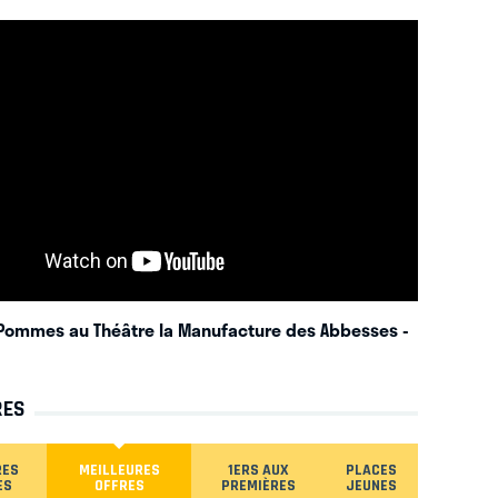
Pommes au Théâtre la Manufacture des Abbesses
-
RES
RES
MEILLEURES
1ERS AUX
PLACES
ES
OFFRES
PREMIÈRES
JEUNES