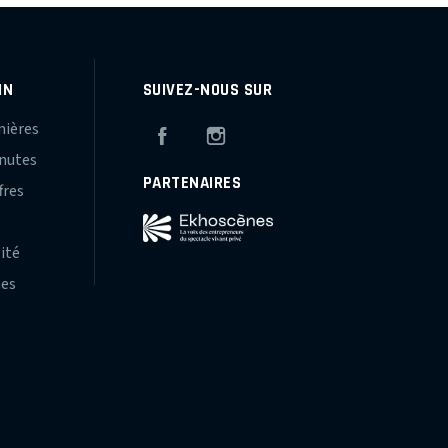
IN
SUIVEZ-NOUS SUR
mières
Facebook
Instagram
inutes
PARTENAIRES
fres
s
lité
hes