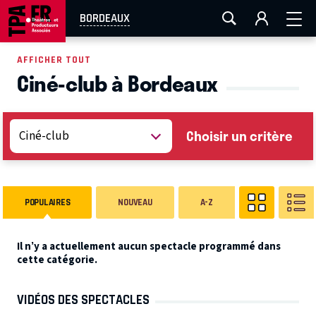
AIX-MARSEILLE
AURAY
CAEN
LA ROCHELLE
BORDEAUX
ROUEN
TOULOUSE
FESTIVAL OFF AVIGNON
AFFICHER TOUT
Ciné-club à Bordeaux
EN TOURNÉE
Choisir un critère
POPULAIRES
NOUVEAU
A-Z
Il n’y a actuellement aucun spectacle programmé dans
cette catégorie.
VIDÉOS DES SPECTACLES