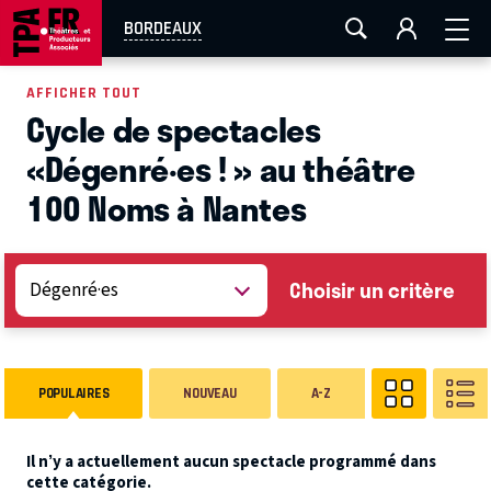
AIX-MARSEILLE
AURAY
CAEN
LA ROCHELLE
BORDEAUX
ROUEN
TOULOUSE
FESTIVAL OFF AVIGNON
AFFICHER TOUT
Cycle de spectacles
EN TOURNÉE
«Dégenré·es ! » au théâtre
100 Noms à Nantes
Choisir un critère
POPULAIRES
NOUVEAU
A-Z
Il n’y a actuellement aucun spectacle programmé dans
cette catégorie.