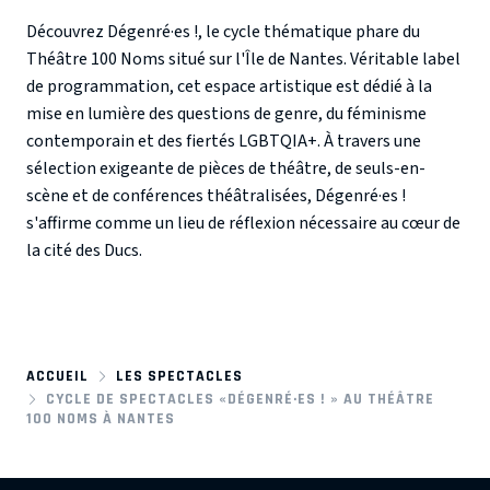
Découvrez
Dégenré·es !
, le cycle thématique phare du
Théâtre 100 Noms
situé sur l'Île de Nantes. Véritable label
de programmation, cet espace artistique est dédié à la
mise en lumière des
questions de genre
, du
féminisme
contemporain
et des
fiertés LGBTQIA+
. À travers une
sélection exigeante de pièces de théâtre, de seuls-en-
scène et de conférences théâtralisées, Dégenré·es !
s'affirme comme un lieu de réflexion nécessaire au cœur de
la cité des Ducs.
ACCUEIL
LES SPECTACLES
CYCLE DE SPECTACLES «DÉGENRÉ·ES ! » AU THÉÂTRE
100 NOMS À NANTES