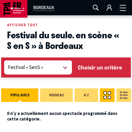
AIX-MARSEILLE
AURAY
CAEN
LA ROCHELLE
BORDEAUX
ROUEN
TOULOUSE
FESTIVAL OFF AVIGNON
AFFICHER TOUT
Festival du seule. en scène «
EN TOURNÉE
S en S » à Bordeaux
Choisir un critère
POPULAIRES
NOUVEAU
A-Z
Il n’y a actuellement aucun spectacle programmé dans
cette catégorie.