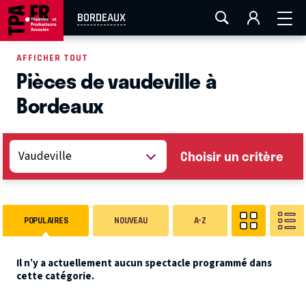
AIX-MARSEILLE
AURAY
CAEN
LA ROCHELLE
BORDEAUX
ROUEN
TOULOUSE
FESTIVAL OFF AVIGNON
AFFICHER TOUT
Pièces de vaudeville à
EN TOURNÉE
Bordeaux
Choisir un critère
POPULAIRES
NOUVEAU
A-Z
Il n’y a actuellement aucun spectacle programmé dans
cette catégorie.