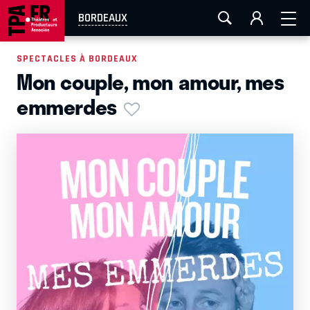
AIX-MARSEILLE
AURAY
CAEN
LA ROCHELLE
BORDEAUX
ROUEN
TOULOUSE
FESTIVAL OFF AVIGNON
SPECTACLES À BORDEAUX
Mon couple, mon amour, mes
EN TOURNÉE
emmerdes