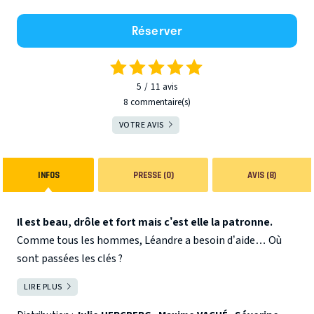
Réserver
5
11
avis
8 commentaire(s)
VOTRE AVIS
INFOS
PRESSE (0)
AVIS (8)
Il est beau, drôle et fort mais c’est elle la patronne.
Comme tous les hommes, Léandre a besoin d’aide… Où
sont passées les clés ?
À quelle heure on a RDV ce soir ? C’est quoi l’adresse du
LIRE PLUS
FERMER
médecin ? (ça vous rappelle quelqu’un ?) Par contre il ne
doute jamais… Persuadé qu’il n’a aucun défaut, il ne voit
« Mon couple, mon amour, mes emmerdes ! » est une pièce