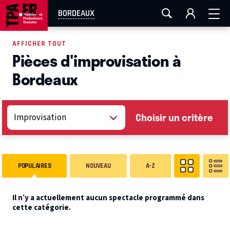
AIX-MARSEILLE
AURAY
CAEN
LA ROCHELLE
BORDEAUX
ROUEN
TOULOUSE
FESTIVAL OFF AVIGNON
AFFICHER TOUT
Pièces d'improvisation à
EN TOURNÉE
Bordeaux
Choisir un critère
POPULAIRES
NOUVEAU
A-Z
Il n’y a actuellement aucun spectacle programmé dans
cette catégorie.