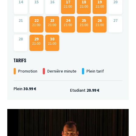
14
15
16
17
18
19
20
21:00
21:00
21:00
21
22
23
24
25
26
27
21:00
21:00
21:00
21:00
21:00
28
29
30
21:00
21:00
TARIFS
Promotion
Dernière minute
Plein tarif
Plein
30.99 €
Etudiant
20.99 €