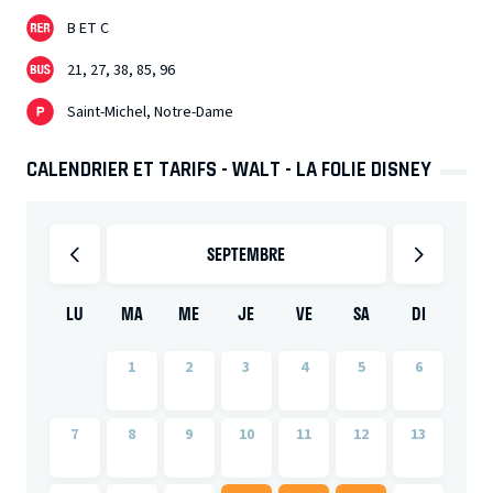
B ET C
21, 27, 38, 85, 96
Saint-Michel, Notre-Dame
CALENDRIER ET TARIFS - WALT - LA FOLIE DISNEY
SEPTEMBRE
LU
MA
ME
JE
VE
SA
DI
1
2
3
4
5
6
7
8
9
10
11
12
13