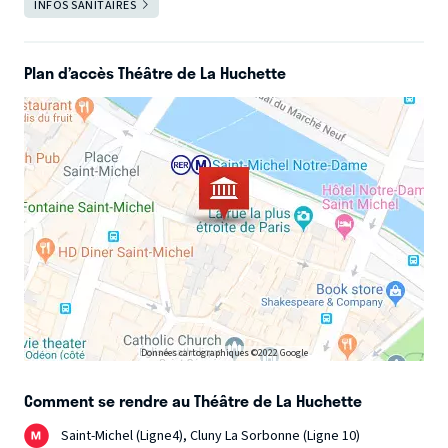
Salle ouverte
INFOS SANITAIRES
FERMER
La Huchette est heureuse de vous accueillir toute l'année du mardi
au samedi.
Plan d’accès Théâtre de La Huchette
Nous sommes à votre disposition pour tout renseignement au 01
43 26 38 99 ou sur reservation@theatre-huchette.com
Hâte de vous accueillir au 23 rue de la Huchette.
L’équipe du Théâtre.
Données cartographiques ©2022 Google
Comment se rendre au Théâtre de La Huchette
Saint-Michel (Ligne4), Cluny La Sorbonne (Ligne 10)