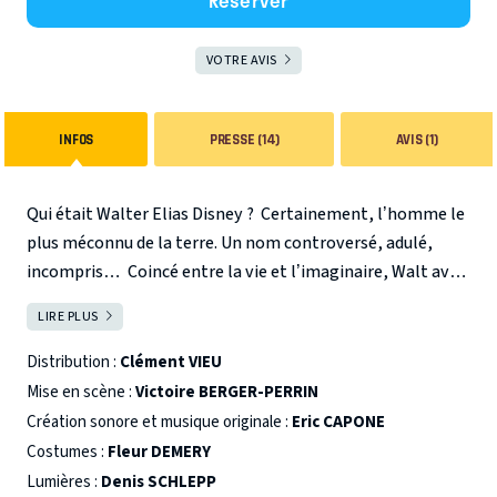
Réserver
VOTRE AVIS
INFOS
PRESSE (14)
AVIS (1)
Qui était Walter Elias Disney ?
Certainement, l’homme le
plus méconnu de la terre.
Un nom controversé, adulé,
incompris…
Coincé entre la vie et l’imaginaire, Walt avait
un rêve : marquer l’histoire et offrir ses lettres de noblesse
LIRE PLUS
FERMER
au cartoon. Prêt à tout pour atteindre le sublime, il a frôlé
le divin et a touché la folie.
Son histoire, comme celle de
Distribution :
Clément VIEU
tous les génies, intrigue et fascine le monde entier.
Cette
Mise en scène :
Victoire BERGER-PERRIN
pièce déroule le processus de création de Blanche Neige,
Création sonore et musique originale :
Eric CAPONE
long, douloureux, semé d’obstacles, dans lequel il s’est
Costumes :
Fleur DEMERY
engagé avec ses studios, un peu comme on emprunte une
Lumières :
Denis SCHLEPP