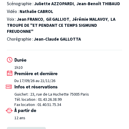
voie sans issue, avant de trouver la voie royale.
Scénographie :
Juliette AZZOPARDI
,
Jean-Benoît THIBAUD
Vidéo :
Nathalie CABROL
Voix :
Jean FRANCO
,
Gil GALLIOT
,
Jérémie MALAVOY
,
LA
TROUPE DE "ET PENDANT CE TEMPS SIGMUND
FREUDONNE"
Chorégraphie :
Jean-Claude GALLOTTA
Durée
1h10
Première et dernière
Du 17/09/26 au 21/11/26
Infos et réservations
Guichet : 23, rue de La Huchette 75005 Paris
Tél. location : 01.43.26.38.99
Fax location : 01.40.51.75.34
À partir de
12 ans