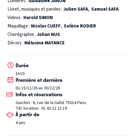
courage. Va-t-elle réussir à déjouer tous ses projets ?
Lumières :
Guillaume JANON
Chansons entraînantes, humour décapant, avec une
Livret, musiques et paroles :
Julien SAFA
,
Samuel SAFA
bonne dose de féérie : Le Grrôle, librement inspiré du
Videos :
Harold SIMON
Grinch, est une aventure musicale pétillante qui fera rire
Maquillage :
Nicolas CUEFF
,
Solène RODIER
petits et grands, et rappellera que la véritable magie de
Chorégraphie :
Johan NUS
Noël se cache bien au-delà des cadeaux.
Décors :
Mélusine MAYANCE
Durée
1h10
Première et dernière
Du 15/11/26 au 30/12/26
Infos et réservations
Guichet : 6, rue de la Gaîté 75014 Paris
Tél. location : 01 43 22 22 19
À partir de
4 ans