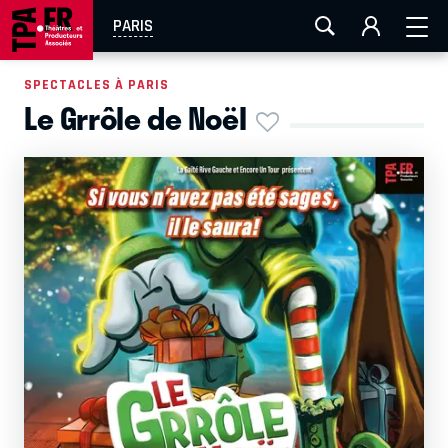
AIX-MARSEILLE
AURAY
CAEN
LA ROCHELLE
PARIS
ROUEN
TOULOUSE
FESTIVAL OFF AVIGNON
SPECTACLES À PARIS
Le Grrôle de Noël
EN TOURNÉE