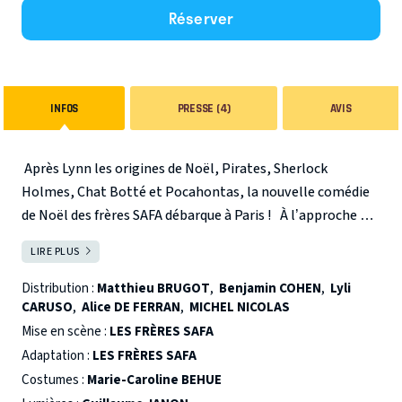
Réserver
INFOS
PRESSE (4)
AVIS
Après Lynn les origines de Noël, Pirates, Sherlock
Holmes, Chat Botté et Pocahontas, la nouvelle comédie
de Noël des frères SAFA débarque à Paris !
À l’approche du
25 décembre, les lutins s’affairent dans l’atelier du Père
LIRE PLUS
FERMER
Noël… quand surgit le plus Grincheux, le plus Grognon, le
plus Grimaçant, le plus….Grrrr… des invités : LE GRRÔLE,
Distribution :
Matthieu BRUGOT
,
Benjamin COHEN
,
Lyli
CARUSO
,
Alice DE FERRAN
,
MICHEL NICOLAS
persuadé que les enfants d’aujourd’hui sont trop gâtés !
Avec son complice Lutincruche, il échafaude un plan des
Mise en scène :
LES FRÈRES SAFA
plus loufoques : voler tous les cadeaux !
Mais c’était sans
Adaptation :
LES FRÈRES SAFA
compter sur Anna, une petite fille pleine de malice et de
Costumes :
Marie-Caroline BEHUE