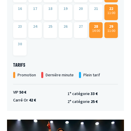
16
17
18
19
20
21
22
11:00
23
24
25
26
27
28
29
14:00
11:00
30
TARIFS
Promotion
Dernière minute
Plein tarif
VIP
50 €
1° catégorie
33 €
Carré Or
42 €
2° catégorie
25 €