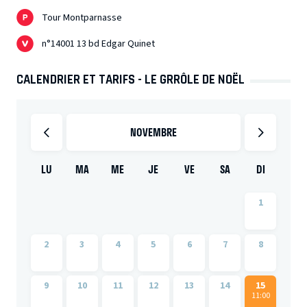
Tour Montparnasse
n°14001 13 bd Edgar Quinet
CALENDRIER ET TARIFS - LE GRRÔLE DE NOËL
NOVEMBRE
LU
MA
ME
JE
VE
SA
DI
1
2
3
4
5
6
7
8
9
10
11
12
13
14
15
11:00