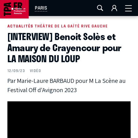
AIX-MARSEILLE
AURAY
CAEN
LA ROCHELLE
PARIS
ROUEN
TOULOUSE
FESTIVAL OFF AVIGNON
ACTUALITÉS
ACTUALITÉS THÉÂTRE DE LA GAÎTÉ RIVE GAUCHE
[INTERVIEW] Benoit Solès et
EN TOURNÉE
Amaury de Crayencour pour
LA MAISON DU LOUP
12/09/23
VIDÉO
Par Marie-Laure BARBAUD pour M La Scène au
Festival Off d'Avignon 2023