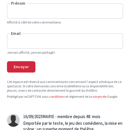
Prénom
Affiché à côté de votre commentaire.
Email
Jamais affiché, jamais partagé !
Envoyer
Cet espace est réservé aux commentaires concernant l’aspect artistique de ce
spectacle. Si votre demande concerne la billetterie ou la disponibilité des
places, merci de contacter directement le guichet du théâtre.
Protégé par reCAPTCHA sous
conditions
et règlement de la
vie privée
Google.
16/09/2023
MARIE - membre depuis 48 mois
Emportée par le texte, le jeu des comédiens, la mise en
scène : un superbe moment de théâtre.