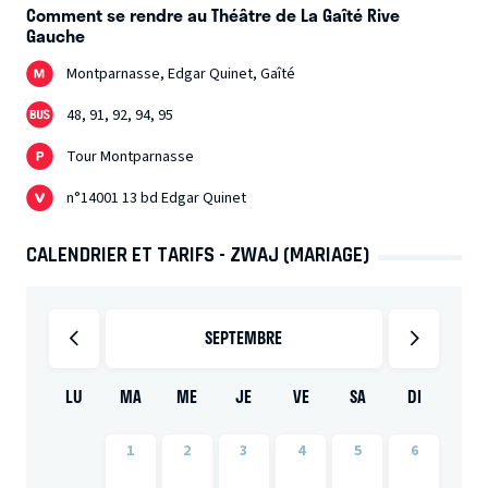
Comment se rendre au Théâtre de La Gaîté Rive
Gauche
Montparnasse, Edgar Quinet, Gaîté
48, 91, 92, 94, 95
Tour Montparnasse
n°14001 13 bd Edgar Quinet
CALENDRIER ET TARIFS - ZWAJ (MARIAGE)
SEPTEMBRE
LU
MA
ME
JE
VE
SA
DI
1
2
3
4
5
6