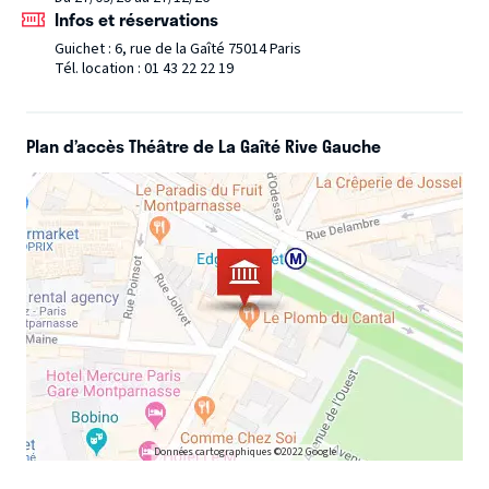
de lutte, et d’espoir partagé.
Infos et réservations
Guichet : 6, rue de la Gaîté 75014 Paris
Tél. location : 01 43 22 22 19
Plan d’accès Théâtre de La Gaîté Rive Gauche
Données cartographiques ©2022 Google