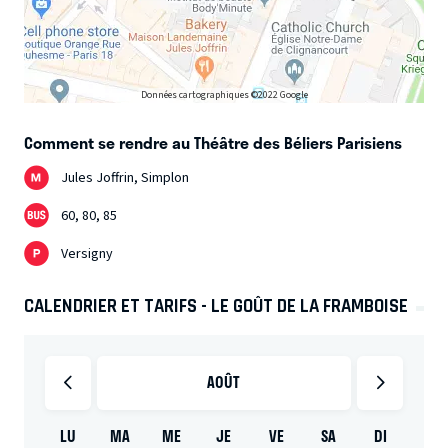
Données cartographiques ©2022 Google
Comment se rendre au Théâtre des Béliers Parisiens
Jules Joffrin, Simplon
60, 80, 85
Versigny
CALENDRIER ET TARIFS - LE GOÛT DE LA FRAMBOISE
AOÛT
LU
MA
ME
JE
VE
SA
DI