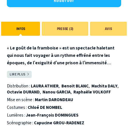
Réserver
INFOS
PRESSE (3)
AVIS
« Le goût de la framboise » est un spectacle haletant
qui nous fait voyager à un rythme effréné entre les
époques, de l’exiguïté d’une prison à l’immensité
vertigineuse de l’espace, accompagnant ces femmes
LIRE PLUS
FERMER
qui voulaient toutes être libres.
Été 1998, Stella, 19 ans,
est incarcérée en centre de détention. Immergée dans la
Distribution :
LAURA ATHIER
,
Benoit BLANC
,
Machita DALY
,
Octavie DURAND
,
Nanou GARCIA
,
Raphaële VOLKOFF
violence du monde carcéral, privée d’avenir, elle va devoir
partager sa cellule avec une femme étrange, de quarante
Mise en scène :
Martin DARONDEAU
ans son aînée. Cette rencontre va bouleverser sa vie.
Costumes :
Chloé DE NOMBEL
Automne 1975, alors que tout semble être fait pour qu’elle
Lumières :
Jean-François DOMINGUES
échoue, Marcelle, une jeune chercheuse en astrophysique,
Scénographie :
Capucine GROU-RADENEZ