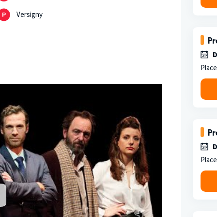
Versigny
Pr
D
Place
Pr
D
Place