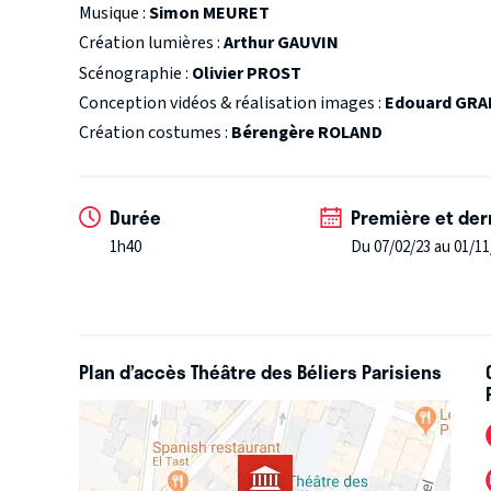
Musique :
Simon MEURET
du Watergate.
Création lumières :
Arthur GAUVIN
Scénographie :
Olivier PROST
Conception vidéos & réalisation images :
Edouard GR
Création costumes :
Bérengère ROLAND
Durée
Première et der
1h40
Du 07/02/23 au 01/11
Plan d’accès Théâtre des Béliers Parisiens