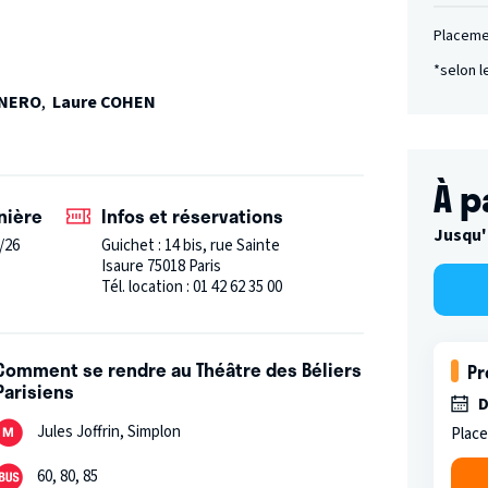
Placeme
*selon l
ANERO
,
Laure COHEN
À p
nière
Infos et réservations
Jusqu'
/26
Guichet : 14 bis, rue Sainte
Isaure 75018 Paris
Tél. location : 01 42 62 35 00
Comment se rendre au Théâtre des Béliers
Pr
Parisiens
D
Jules Joffrin, Simplon
Place
60, 80, 85