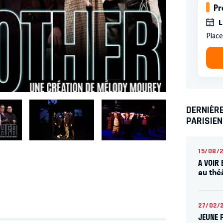
Pr
L
Place
DERNIÈRE
PARISIE
15/08/
A VOIR 
au thé
27/02/
JEUNE 