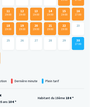
11
12
13
14
15
16
19:00
19:00
19:00
19:00
19:00
17:00
18
19
20
21
22
23
19:00
19:00
19:00
19:00
19:00
25
26
27
28
29
30
17:00
tion
Dernière minute
Plein tarif
€
Habitant du 18ème
18 € *
26 ans
10 € *