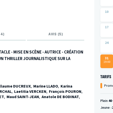
10
17
14)
AVIS (5)
24
ACLE - MISE EN SCÈNE - AUTRICE - CRÉATION
UN THRILLER JOURNALISTIQUE SUR LA
31
19:00
ts-Unis et agite la rédaction du New York
TARIFS
 vaciller dans la salle d’audience d’un tribunal
́s son compagnon mort 4 ans auparavant.
Promo
illaume DUCREUX
,
Marine LLADO
,
Karina
 son équipe, et la petite cellule du New York
ARCHAL
,
Laetitia VERCKEN
,
François POURON
,
ET
,
Maud SAINT-JEAN
,
Anatole DE BODINAT
,
mme de manipulation de masse d’une ampleur
Plein
40 
Jeune -
tre à jour le plus gros scandale depuis l’affaire