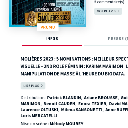
5 commentaire(s)
VOTRE AVIS
PROMO
INFOS
PRESSE (
MOLIÈRES 2023 : 5 NOMINATIONS : MEILLEUR SPECT
VISUELLE - 2ND RÔLE FÉMININ : KARINA MARIMON
MANIPULATION DE MASSE À L’HEURE DU BIG DATA.
Alors qu’un scandale éclabousse le Président des Eta
LIRE PLUS
FERMER
Investigation, la journaliste Julia Robinson voit sa vie
quand elle croit reconnaître sur le banc des accuse
Distribution :
Patrick BLANDIN
,
Ariane BROUSSE
,
Gu
Son enquête pour élucider ce mystère croise celle de
MARIMON
,
Benoit CAUDEN
,
Enora TEXIER
,
David M
Laurence OLTUSKI
,
Milena SANSONETTI
,
Anne BUFF
Investigation se retrouve confrontée à un progra
Loris MERCATELLI
inédite.
Mise en scène :
Mélody MOUREY
Ensemble, malgré leurs différends, ils vont devoir met