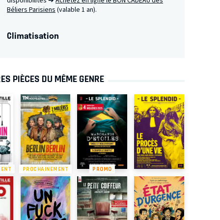
disponibilités ➔
Achetez en ligne le BON CADEAU des
Béliers Parisiens
(valable 1 an).
Climatisation
ES PIÈCES DU MÊME GENRE
MENT
PROCHAINEMENT
PROMO