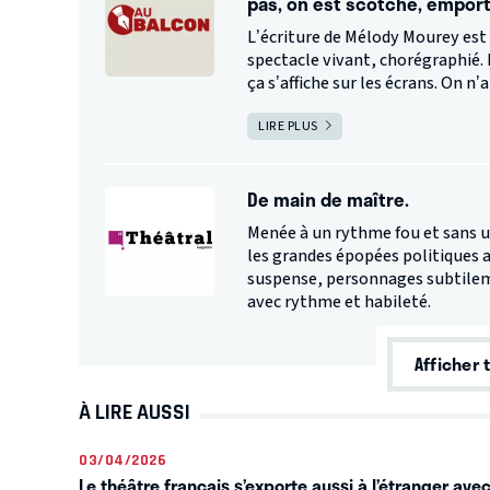
pas, on est scotché, emport
L’écriture de Mélody Mourey est 
spectacle vivant, chorégraphié. L
ça s’affiche sur les écrans. On n’
LIRE PLUS
De main de maître.
Menée à un rythme fou et sans un
les grandes épopées politiques a
suspense, personnages subtileme
avec rythme et habileté.
Afficher 
À LIRE AUSSI
03/04/2026
Le théâtre français s’exporte aussi à l’étranger av