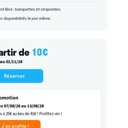
nt libre : banquettes
et
strapontins.
es disponibilités le jour même.
artir de
10
€
au 01/11/26
Réserver
omotion
u 07/08/26 au 13/08/26
s à 25€ au lieu de 41€ ! Profitez-en !
J'en profite !