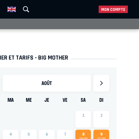
MON COMPTE
ER ET TARIFS - BIG MOTHER
AOÛT
MA
ME
JE
VE
SA
DI
1
2
4
5
6
7
8
9
19:00
17:00