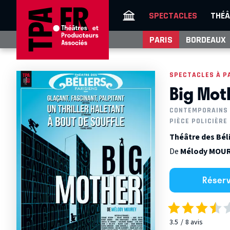
SPECTACLES
THÉÂ
PARIS
BORDEAUX
SPECTACLES À P
Big Mot
CONTEMPORAINS
PIÈCE POLICIÈRE
Théâtre des Béli
De
Mélody MOU
Réser
3.5
8
avis