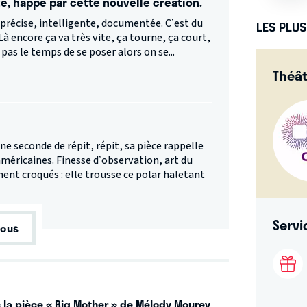
é, happé par cette nouvelle création.
précise, intelligente, documentée. C’est du
LES PLU
à encore ça va très vite, ça tourne, ça court,
a pas le temps de se poser alors on se...
Théât
e seconde de répit, répit, sa pièce rappelle
méricaines. Finesse d’observation, art du
nt croqués : elle trousse ce polar haletant
Servi
tous
ec la pièce « Big Mother » de Mélody Mourey