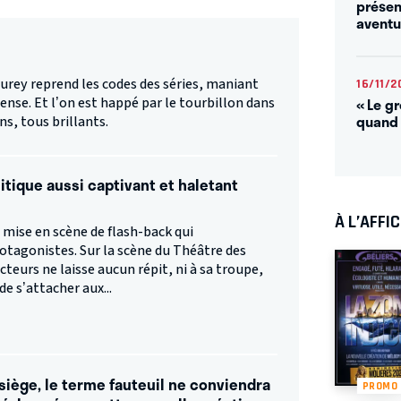
présen
aventu
urey reprend les codes des séries, maniant
16/11/2
« Le g
ense. Et l’on est happé par le tourbillon dans
quand 
ns, tous brillants.
itique aussi captivant et haletant
À L’AFFI
 mise en scène de flash-back qui
otagonistes. Sur la scène du Théâtre des
acteurs ne laisse aucun répit, ni à sa troupe,
de s’attacher aux...
 siège, le terme fauteuil ne conviendra
PROMO