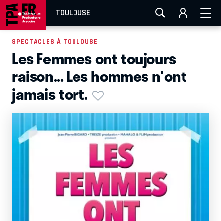
AIX-MARSEILLE
AURAY
CAEN
LA ROCHELLE
TOULOUSE
ROUEN
TOULOUSE
FESTIVAL OFF AVIGNON
SPECTACLES À TOULOUSE
Les Femmes ont toujours
EN TOURNÉE
raison... Les hommes n'ont
jamais tort.