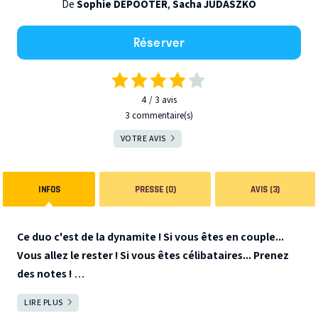
De
Sophie DEPOOTER
,
Sacha JUDASZKO
Réserver
4
3
avis
3 commentaire(s)
VOTRE AVIS
INFOS
PRESSE (0)
AVIS (3)
Ce duo c'est de la dynamite ! Si vous êtes en couple...
Vous allez le rester ! Si vous êtes célibataires... Prenez
des notes !
Qui n'a jamais eu envie de jeter son mari avec les
LIRE PLUS
FERMER
encombrants ? Qui n'a jamais voulu découper les robes de