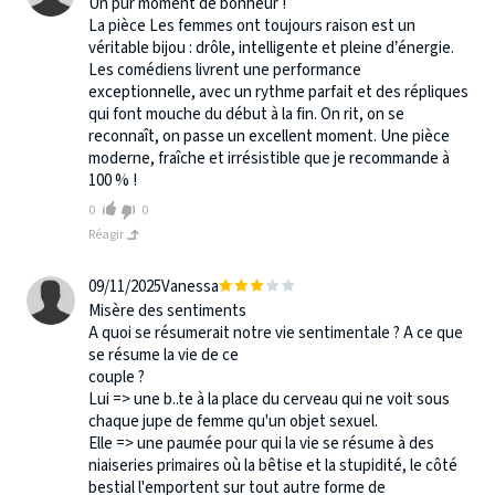
Un pur moment de bonheur !
La pièce Les femmes ont toujours raison est un
véritable bijou : drôle, intelligente et pleine d’énergie.
Les comédiens livrent une performance
exceptionnelle, avec un rythme parfait et des répliques
qui font mouche du début à la fin. On rit, on se
reconnaît, on passe un excellent moment. Une pièce
moderne, fraîche et irrésistible que je recommande à
100 % !
0
0
Réagir
09/11/2025
Vanessa
Misère des sentiments
A quoi se résumerait notre vie sentimentale ? A ce que
se résume la vie de ce
couple ?
Lui => une b..te à la place du cerveau qui ne voit sous
chaque jupe de femme qu'un objet sexuel.
Elle => une paumée pour qui la vie se résume à des
niaiseries primaires où la bêtise et la stupidité, le côté
bestial l'emportent sur tout autre forme de