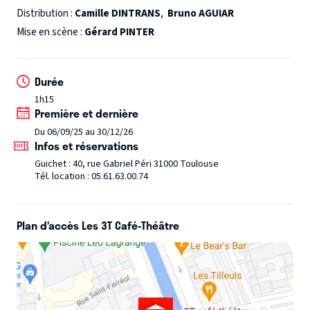
sa femme ? Vivre à deux revient à traverser un champ de
Distribution :
Camille DINTRANS
,
Bruno AGUIAR
mines : les habitudes, les petites manies, la jalousie, la
Mise en scène :
Gérard PINTER
belle famille, les enfants... On ne sait pas dans quel état
vous entrerez dans la salle, mais on sait qu'en sortant,
Durée
vous serez prêts à faire péter les noces de diamant !
1h15
Première et dernière
Du 06/09/25 au 30/12/26
Infos et réservations
Guichet : 40, rue Gabriel Péri 31000 Toulouse
Tél. location : 05.61.63.00.74
Plan d’accès Les 3T Café-Théâtre