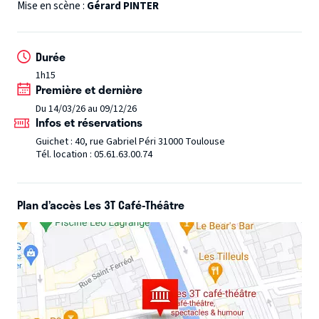
riche en rebondissements, pour laquelle il vous est
Mise en scène :
Gérard PINTER
interdit de raconter la fin à vos amis !!
Durée
1h15
Première et dernière
Du 14/03/26 au 09/12/26
Infos et réservations
Guichet : 40, rue Gabriel Péri 31000 Toulouse
Tél. location : 05.61.63.00.74
Plan d’accès Les 3T Café-Théâtre