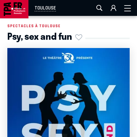
AIX-MARSEILLE
AURAY
CAEN
LA ROCHELLE
TOULOUSE
ROUEN
TOULOUSE
FESTIVAL OFF AVIGNON
SPECTACLES À TOULOUSE
Psy, sex and fun
EN TOURNÉE