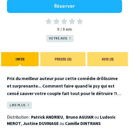
Réserver
0
0
avis
VOTRE AVIS
INFOS
PRESSE (0)
AVIS (0)
Prix du meilleur auteur pour cette comédie drôlissime
et surprenante... Comment faire quand le psy qui est
censé sauver votre couple fait tout pour le détruire ?!
Comme dans tous les couples, Léo et Léa connaissent des
LIRE PLUS
FERMER
hauts et des bas et décident d'aller consulter un psy.
Seulement voilà : que se passe-t-il quand le psy tombe
Distribution :
Patrick ANDRIEU
,
Bruno AGUIAR
ou
Ludovic
amoureux de sa patiente ?!
Une comédie hilarante et
MEROT
,
Justine DUVINAGE
ou
Camille DINTRANS