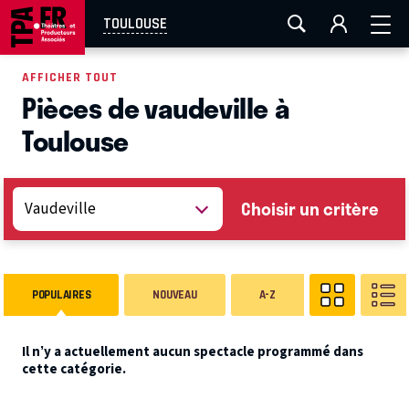
AIX-MARSEILLE
AURAY
CAEN
LA ROCHELLE
TOULOUSE
ROUEN
TOULOUSE
FESTIVAL OFF AVIGNON
AFFICHER TOUT
Pièces de vaudeville à
EN TOURNÉE
Toulouse
Choisir un critère
POPULAIRES
NOUVEAU
A-Z
Il n’y a actuellement aucun spectacle programmé dans
cette catégorie.