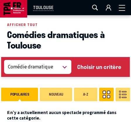
AIX-MARSEILLE
AURAY
CAEN
LA ROCHELLE
TOULOUSE
ROUEN
TOULOUSE
FESTIVAL OFF AVIGNON
AFFICHER TOUT
Comédies dramatiques à
EN TOURNÉE
Toulouse
Choisir un critère
POPULAIRES
NOUVEAU
A-Z
Il n’y a actuellement aucun spectacle programmé dans
cette catégorie.