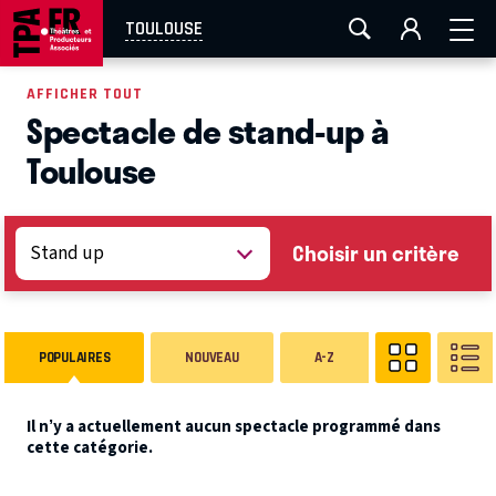
AIX-MARSEILLE
AURAY
CAEN
LA ROCHELLE
TOULOUSE
ROUEN
TOULOUSE
FESTIVAL OFF AVIGNON
AFFICHER TOUT
Spectacle de stand-up à
EN TOURNÉE
Toulouse
Choisir un critère
POPULAIRES
NOUVEAU
A-Z
Il n’y a actuellement aucun spectacle programmé dans
cette catégorie.