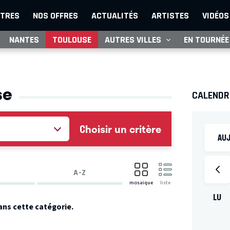
TRES
NOS OFFRES
ACTUALITÉS
ARTISTES
VIDÉOS
NANTES
TOULOUSE
AUTRES VILLES
EN TOURNÉE
se
CALENDR
Choisir un critère
AUJ
A-Z
mosaïque
liste
LU
ans cette catégorie.