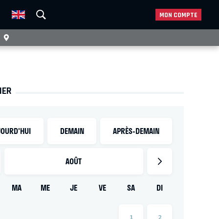
MON COMPTE
IER
OURD'HUI
DEMAIN
APRÈS-DEMAIN
AOÛT
MA
ME
JE
VE
SA
DI
1
2