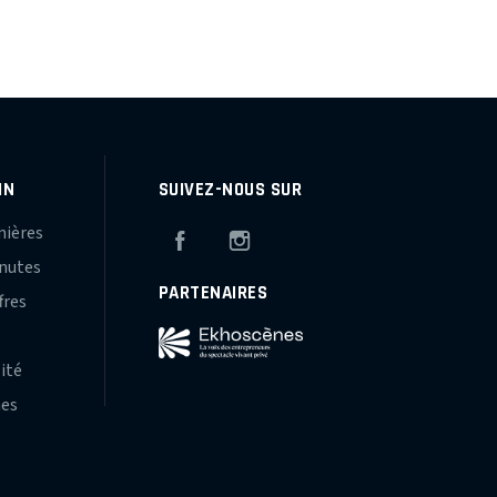
IN
SUIVEZ-NOUS SUR
mières
Facebook
Instagram
inutes
PARTENAIRES
fres
s
lité
hes