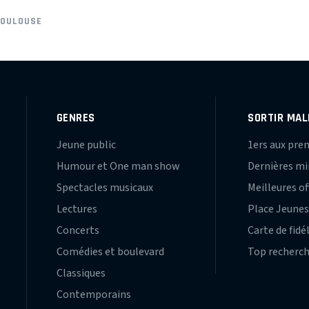
TOULOUSE
GENRES
SORTIR MAL
Jeune public
1ers aux pre
Humour et One man show
Dernières m
Spectacles musicaux
Meilleures of
Lectures
Place Jeune
Concerts
Carte de fidé
Comédies et boulevard
Top recherc
Classiques
Contemporains